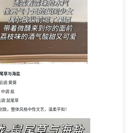
尾草与海盐
前调:黄葵
中调:盐
后调:鼠尾草
别致，整体风格中性文艺，温柔平和！