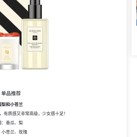
 单品推荐
国梨和小苍兰
，有质感又非常高级，少女感十足！
调：香瓜、梨
：小苍兰、玫瑰