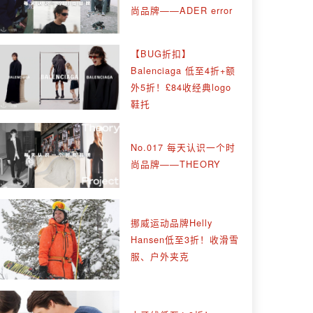
尚品牌——ADER error
【BUG折扣】
Balenciaga 低至4折+额
外5折！£84收经典logo
鞋托
No.017 每天认识一个时
尚品牌——THEORY
挪威运动品牌Helly
Hansen低至3折！收滑雪
服、户外夹克