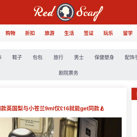
购物
折扣
旅游
生活
签证
玩乐
留学
饰
鞋子
包包
旅行
男士
保健塑身
配饰
剧院票务
款英国梨与小苍兰9ml仅£16就能get同款🍐