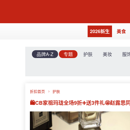
2026新生
美食
品牌A-Z
专题
护肤
美妆
服
折扣首页
护肤
🛍️CB家祖玛珑全场9折➕送3件礼🤩赵露思同