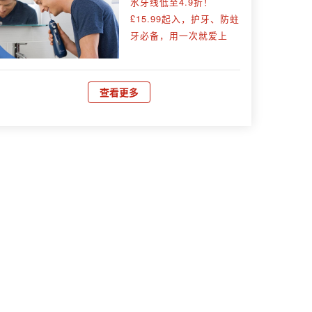
水牙线低至4.9折！
£15.99起入，护牙、防蛀
牙必备，用一次就爱上
查看更多