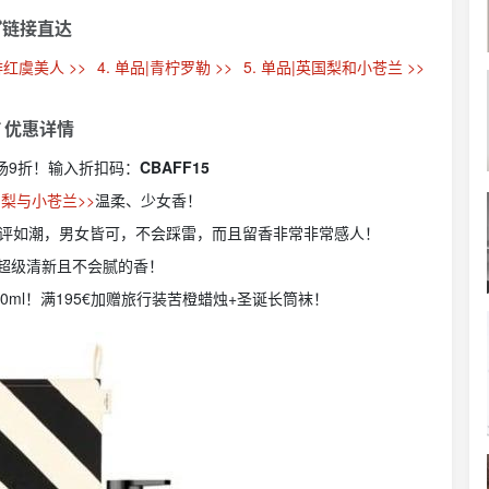
链接直达
|绯红虞美人 >>
4. 单品|青柠罗勒 >>
5. 单品|英国梨和小苍兰 >>
 优惠详情
场9折！输入折扣码：
CBAFF15
梨与小苍兰>>
温柔、少女香！
评如潮，男女皆可，不会踩雷，而且留香非常非常感人！
超级清新且不会腻的香！
50ml！满195€加赠旅行装苦橙蜡烛+圣诞长筒袜！