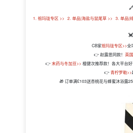

1. 祖玛珑专区 >>
2. 单品|海盐与鼠尾草 >>
3. 单品

CB家
祖玛珑专区>>
全
👉 赵露思同款！
英国
👉
末药与冬加豆>>
檀健次推荐款！各大平台好
👉
青柠罗勒>>
🎁 订单满£103送杏桃花与蜂蜜沐浴露2