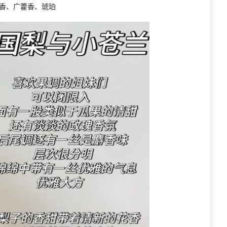
香、广藿香、琥珀