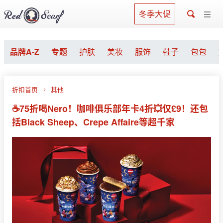
冬季大促
品牌A-Z
专题
护肤
美妆
服饰
鞋子
包包
折扣首页
其他
☕️75折喝Nero！咖啡俱乐部年卡4折💥仅£9！还包
括Black Sheep、Crepe Affaire等超千家