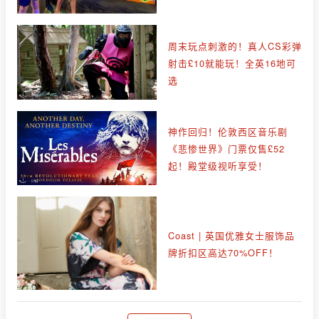
周末玩点刺激的！真人CS彩弹
射击£10就能玩！全英16地可
选
神作回归！伦敦西区音乐剧
《悲惨世界》门票仅售£52
起！殿堂级视听享受！
Coast | 英国优雅女士服饰品
牌折扣区高达70%OFF！