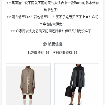
👉
英国这个说下雨就下雨的天气太适合来一款Rains的防水外套
和书包了！
👉
雨衣低至£45！背包低至£39！买不了吃亏买不了上当！忘记
带伞也能大胆走！
👉
它家雨衣夹克防风又防雨还好看！保暖又时尚没谁了！
📦 邮费信息
标准邮费£4.99｜次日达邮费£6.99