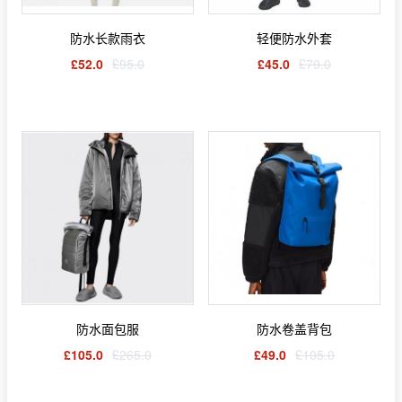
防水长款雨衣
轻便防水外套
£52.0
£95.0
£45.0
£79.0
防水面包服
防水卷盖背包
£105.0
£265.0
£49.0
£105.0