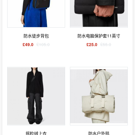
防水徒步背包
防水电脑保护套11英寸
£49.0
£105.0
£25.0
£55.0
摇粒绒上衣
防水户外毯