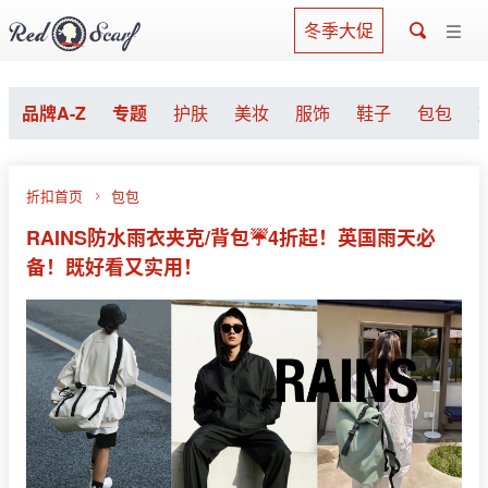
冬季大促
品牌A-Z
专题
护肤
美妆
服饰
鞋子
包包
折扣首页
包包
RAINS防水雨衣夹克/背包☔️4折起！英国雨天必
备！既好看又实用！