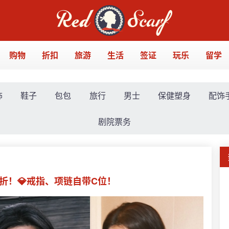
购物
折扣
旅游
生活
签证
玩乐
留学
饰
鞋子
包包
旅行
男士
保健塑身
配饰
剧院票务
67折！💎戒指、项链自带C位！