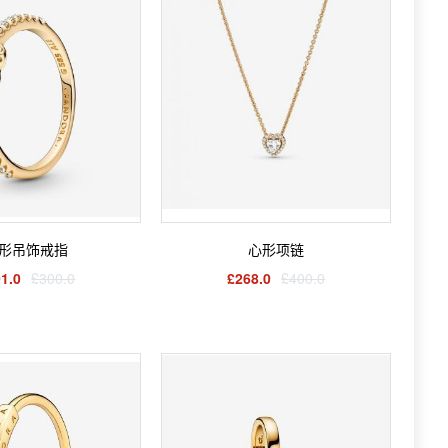
形吊饰戒指
心形项链
1.0
£300.0
£268.0
£400.0