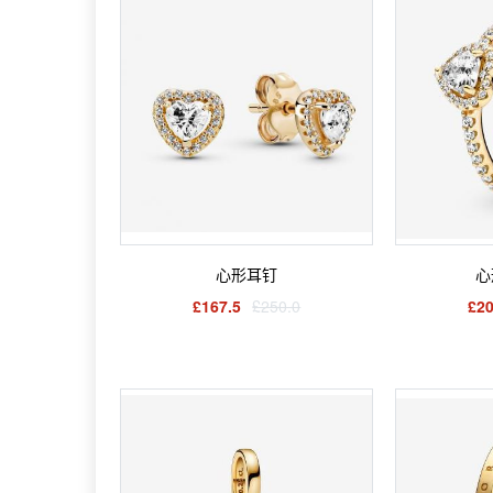
心形耳钉
心
£167.5
£250.0
£20