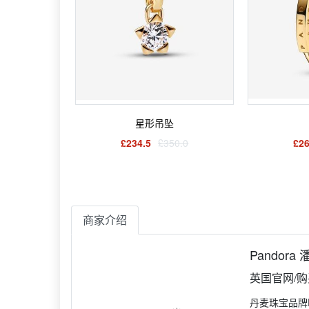
星形吊坠
£234.5
£350.0
£26
商家介绍
Pandora
英国官网/
丹麦珠宝品牌