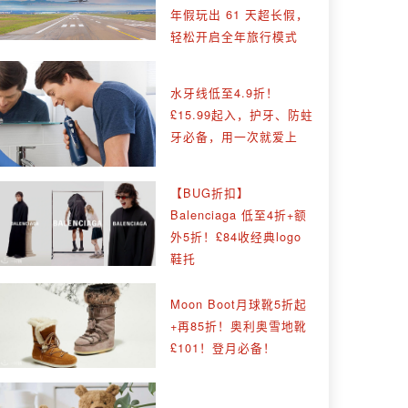
年假玩出 61 天超长假，
轻松开启全年旅行模式
水牙线低至4.9折！
£15.99起入，护牙、防蛀
牙必备，用一次就爱上
【BUG折扣】
Balenciaga 低至4折+额
外5折！£84收经典logo
鞋托
Moon Boot月球靴5折起
+再85折！奥利奥雪地靴
£101！登月必备！