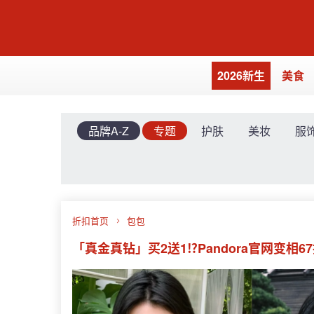
2026新生
美食
品牌A-Z
专题
护肤
美妆
服
折扣首页
包包
「真金真钻」买2送1⁉️Pandora官网变相