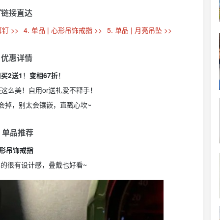
链接直达
耳钉 >>
4. 单品 | 心形吊饰戒指 >>
5. 单品 | 月亮吊坠 >>
 优惠详情
网
买2送1
！
变相67折
！
？还这么美！自用or送礼爱不释手！
不会掉，别太会镶嵌，直戳心坎~
 单品推荐
形吊饰戒指
的很有设计感，叠戴也好看~