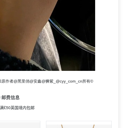
原作者@黑里俏@安鑫@狮紫_@cyy_com_cn所有©
 邮费信息
9|满£50英国境内包邮