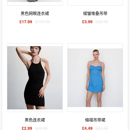
黑色网眼连衣裙
褶皱堆叠吊带
£17.99
£179.99
£3.99
£22.99
黑色连衣裙
缩褶吊带裙
£2.99
£22.99
£4.49
£22.99