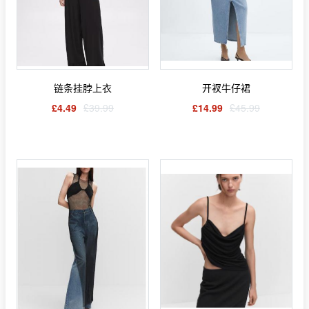
链条挂脖上衣
开衩牛仔裙
£4.49
£39.99
£14.99
£45.99