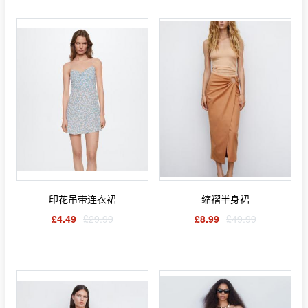
印花吊带连衣裙
缩褶半身裙
£4.49
£29.99
£8.99
£49.99