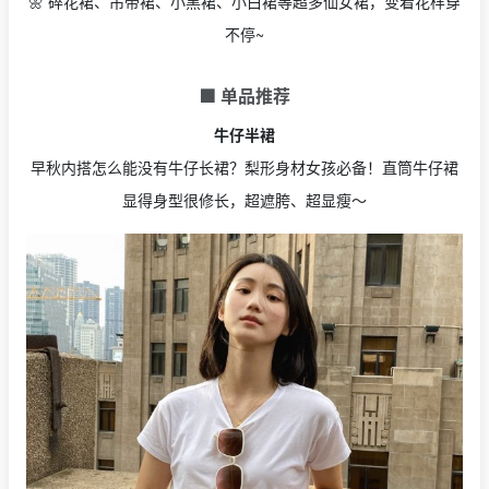
🌼 碎花裙、吊带裙、小黑裙、小白裙等超多仙女裙，变着花样穿
不停~
🟩 单品推荐
牛仔半裙
早秋内搭怎么能没有牛仔长裙？梨形身材女孩必备！直筒牛仔裙
显得身型很修长，超遮胯、超显瘦～