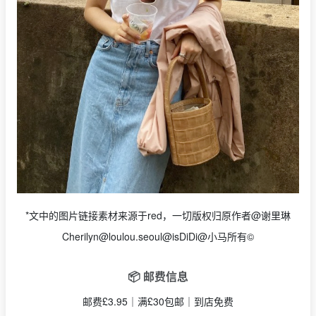
*文中的图片链接素材来源于red，一切版权归原作者@谢里琳
Cherilyn@loulou.seoul
@isDiDi@小马所有©
📦 邮费信息
邮费£3.95｜满£30包邮｜到店免费