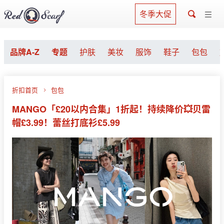
冬季大促
品牌A-Z
专题
护肤
美妆
服饰
鞋子
包包
折扣首页
包包
MANGO「£20以内合集」1折起！持续降价💥贝雷
帽£3.99！蕾丝打底衫£5.99