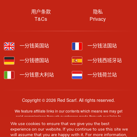
用户条款
隐私
T&Cs
Privacy
一分钱英国站
一分钱法国站
一分钱德国站
一分钱西班牙站
一分钱意大利站
一分钱荷兰站
Copyright © 2026 Red Scarf. All rights reserved.
We feature affiliate links in our contents which means we may get
paid commissions through purchases made through our links to
retailer sites.
We use cookies to ensure that we give you the best
Content is provided by users, brands or merchants. Some
experience on our website. If you continue to use this site we
information may have been generated by AI and is provided for
will assume that you are happy with it. For more information,