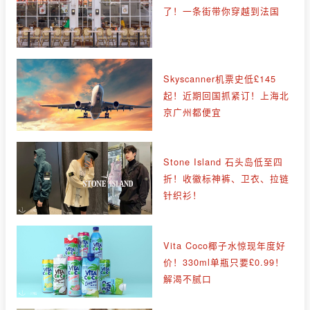
了！一条街带你穿越到法国
Skyscanner机票史低£145
起！近期回国抓紧订！上海北
京广州都便宜
Stone Island 石头岛低至四
折！收徽标神裤、卫衣、拉链
针织衫！
Vita Coco椰子水惊现年度好
价！330ml单瓶只要£0.99！
解渴不腻口