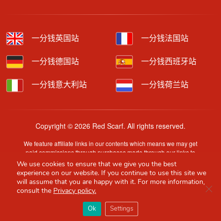
一分钱英国站
一分钱法国站
一分钱德国站
一分钱西班牙站
一分钱意大利站
一分钱荷兰站
Copyright © 2026 Red Scarf. All rights reserved.
We feature affiliate links in our contents which means we may get
paid commissions through purchases made through our links to
retailer sites.
We use cookies to ensure that we give you the best
Content is provided by users, brands or merchants. Some
experience on our website. If you continue to use this site we
information may have been generated by AI and is provided for
will assume that you are happy with it. For more information,
Clo
guidance only. Accuracy and availability may change without prior
consult the
Privacy policy.
notice.
×
Red Scarf
打开APP
Ok
Settings
你必备的英国指南