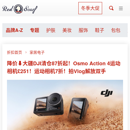
冬季大促
品牌A-Z
专题
护肤
美妆
服饰
鞋子
包包
折扣首页
家居电子
降价⬇️大疆DJI清仓87折起！Osmo Action 4运动
相机£251！运动相机7折！拍Vlog解放双手