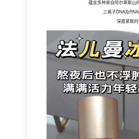
蕴含多种来自阿尔卑斯山
三离子DNA及RN
深度紧致的