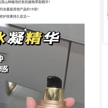
的高山种植场的有机植物萃取精华！
A的含量是其他产品的15倍！
修护效果持久显见～