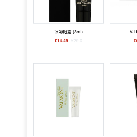
冰凝眼霜 (3ml)
V-
£14.49
£29.0
£