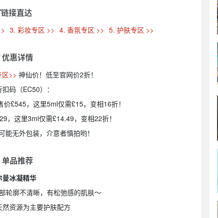
链接直达
>>
3. 彩妆专区 >>
4. 香氛专区 >>
5. 护肤专区 >>
 优惠详情
区>>
神仙价！低至官网价2折！
折扣码（EC50）：
价£545，这里5ml仅需£15，变相16折！
，这里3ml仅需£14.49，变相22折！
er，可能无外包装，介意者慎拍哟！
 单品推荐
尔曼冰凝精华
部轮廓不清晰，有松弛感的肌肤～
天然资源为主要护肤配方