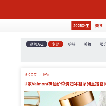
2026新生
美食
品牌A-Z
专题
护肤
美妆
服
折扣首页
护肤
U家Valmont神仙价💥贵妇冰凝系列直接