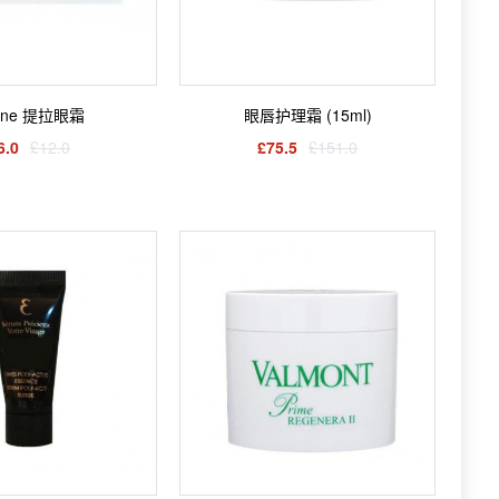
Line 提拉眼霜
眼唇护理霜 (15ml)
6.0
£12.0
£75.5
£151.0