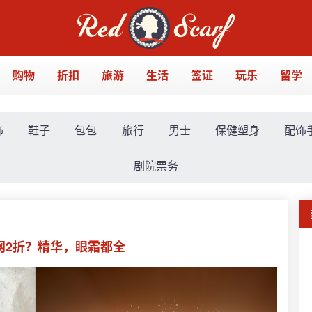
购物
折扣
旅游
生活
签证
玩乐
留学
饰
鞋子
包包
旅行
男士
保健塑身
配饰
剧院票务
官网2折？精华，眼霜都全