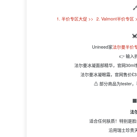

1. 半价专区大促 >>
2. Valmont半价专区 

Unineed家
法尔曼半价专
👉 输入
法尔曼冰凝面部精华，官网30ml售
法尔曼冰凝眼霜，官网售价£329
⚠️ 部分商品为test

法
适合任何肤质！特别是脸
沿用瑞士珍贵