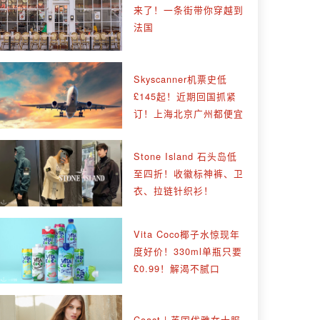
来了！一条街带你穿越到
法国
Skyscanner机票史低
£145起！近期回国抓紧
订！上海北京广州都便宜
Stone Island 石头岛低
至四折！收徽标神裤、卫
衣、拉链针织衫！
Vita Coco椰子水惊现年
度好价！330ml单瓶只要
£0.99！解渴不腻口
Coast | 英国优雅女士服