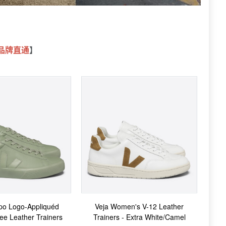
品牌直通
】
po Logo-Appliquéd
Veja Women's V-12 Leather
e Leather Trainers
Trainers - Extra White/Camel