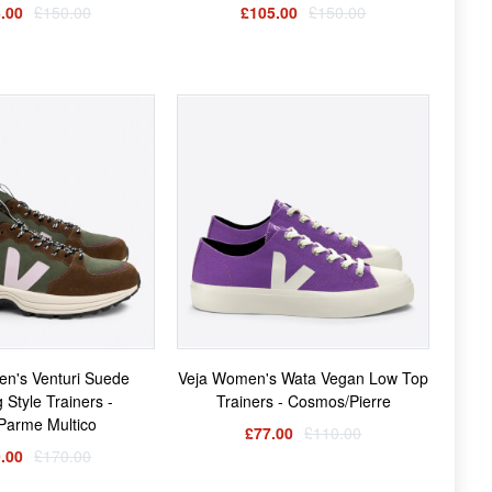
.00
£150.00
£105.00
£150.00
n's Venturi Suede
Veja Women's Wata Vegan Low Top
 Style Trainers -
Trainers - Cosmos/Pierre
Parme Multico
£77.00
£110.00
.00
£170.00