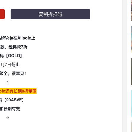
复制折扣码
Veja在Allsole上
款、经典款7折
码【GOLD】
0月7日截止
级全，很罕见！
⭐️
lSole还有长期8折专区
【20ASVF】
扣长期有效
⭐️