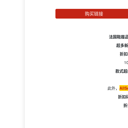
购买链接
法国鞋履品牌
超多新
折扣
1
款式超
此外，
Al
折扣码
折