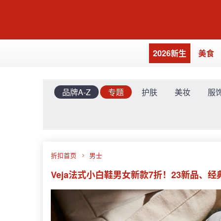
2026新生
美食
品牌A-Z
专题
护肤
美妆
服
折扣首页
男士
Veja法式小白鞋男女新款7折！23新品、