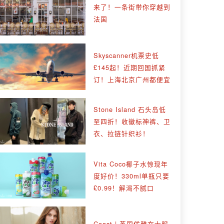
来了！一条街带你穿越到
法国
Skyscanner机票史低
£145起！近期回国抓紧
订！上海北京广州都便宜
Stone Island 石头岛低
至四折！收徽标神裤、卫
衣、拉链针织衫！
Vita Coco椰子水惊现年
度好价！330ml单瓶只要
£0.99！解渴不腻口
Coast | 英国优雅女士服