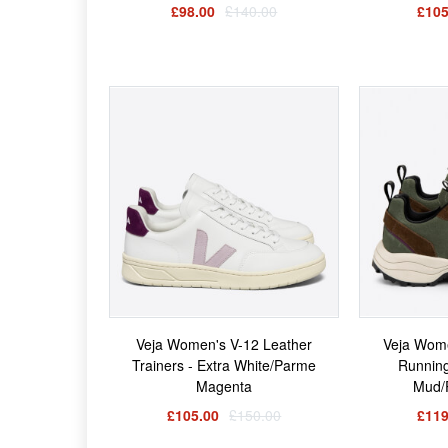
£98.00
£140.00
£105
Veja Women's V-12 Leather
Veja Wome
Trainers - Extra White/Parme
Running
Magenta
Mud/
£105.00
£150.00
£119