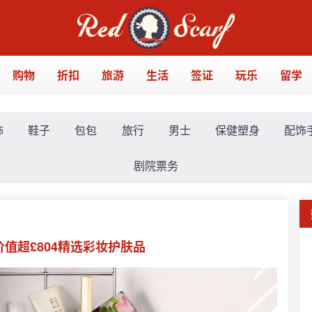
购物
折扣
旅游
生活
签证
玩乐
留学
饰
鞋子
包包
旅行
男士
保健塑身
配饰
剧院票务
价值超£804精选彩妆护肤品