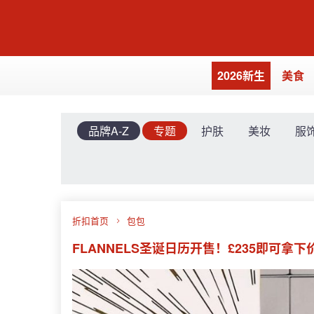
2026新生
美食
品牌A-Z
专题
护肤
美妆
服
折扣首页
包包
FLANNELS圣诞日历开售！£235即可拿下