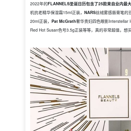
2022年的
FLANNELS圣诞日历包含了25款来自业内
机抗老精华保湿霜15ml正装，
NARS
丝绒雾感唇膏笔的豆
20ml正装，
Pat McGrath
奢华贵妇四色眼影Interstellar 
Red Hot Susan色号3.5g正装等等，真的非常超值