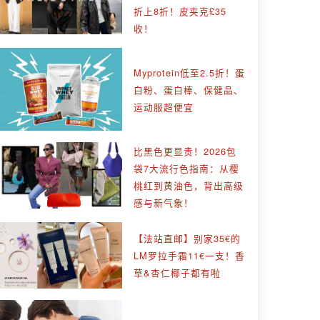
折上8折！皮夹克£35
收！
Myprotein低至2.5折！蛋
白粉、蛋白棒、保健品、
运动服超便宜
比黑色更显贵！2026包
袋7大流行色指南：从樱
桃红到黄油色，背出高级
感与新气象！
【法站直邮】别家35€的
LM罗拉手霜11€一支！香
草&杏仁椰子都有啦