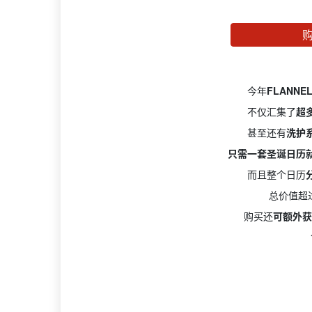
今年
FLANN
不仅汇集了
超
甚至还有
洗护
只需一套圣诞日历
而且整个日历
总价值超过
购买还
可额外获