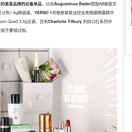
最大的美容品牌的必备单品
，比如
Augustinus Bader
德国AB赋能生
沙色1.8g精装版，
VERSO
5号眼部紧致淡纹祛黑眼圈眼霜精华
Icon Quad 3.5g正装，还有
Charlotte Tilbury
豹纹口红系列中
，想买就不要错过啦。