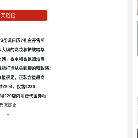
购买链接
ELS圣诞日历?礼盒开售
啦
多大牌的彩妆和护肤精华
系列，香水和香氛蜡烛等
就能打造从头到脚的精致感！
分量很足，
正装含量超高
£804，
仅售£235
得£20店内消费代金券
哦
售完即止
⭐️