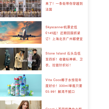
来了！一条街带你穿越到
法国
Skyscanner机票史低
£145起！近期回国抓紧
订！上海北京广州都便宜
Stone Island 石头岛低
至四折！收徽标神裤、卫
衣、拉链针织衫！
Vita Coco椰子水惊现年
度好价！330ml单瓶只要
£0.99！解渴不腻口
Coast | 英国优雅女士服