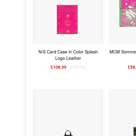
N/S Card Case in Color Splash
MCM Sommer
Logo Leather
£108.50
£155.00
£58