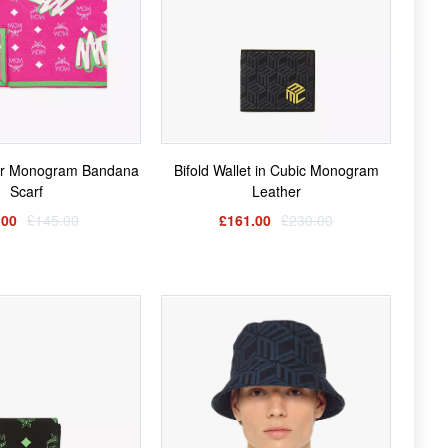
 Monogram Bandana
Bifold Wallet in Cubic Monogram
Scarf
Leather
.00
£145.00
£161.00
£230.00