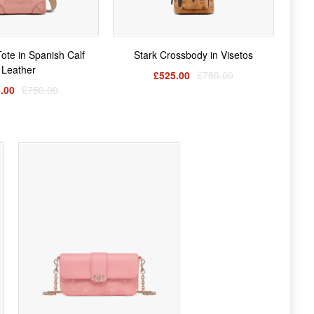
te in Spanish Calf
Stark Crossbody in Visetos
Leather
£525.00
£750.00
.00
£750.00