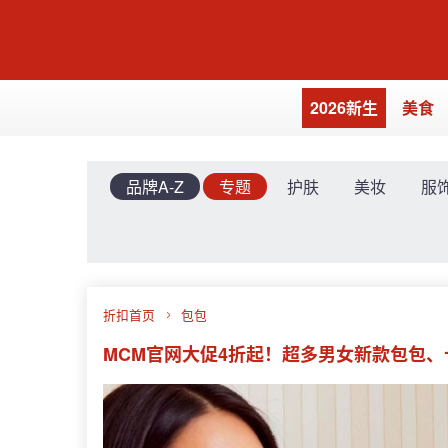
2026新生
美食
品牌A-Z
专题
护肤
美妆
服
折扣首页
包包
MCM官网大促4折起！超多男女新款包包