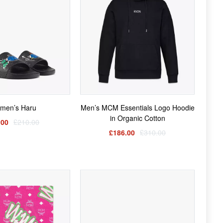
men’s Haru
Men’s MCM Essentials Logo Hoodie
in Organic Cotton
.00
£210.00
£186.00
£310.00