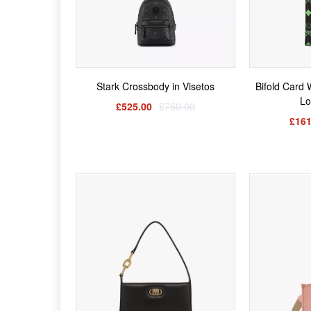
Stark Crossbody in Visetos
Bifold Card 
Lo
£525.00
£750.00
£161