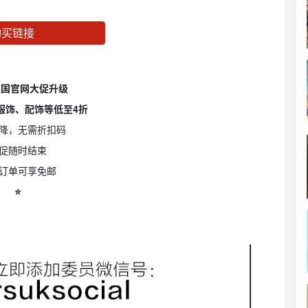
购买链接
英国官网大促升级
服饰、配饰等低至4折
降，无需折扣码
促随时结束
订单可享免邮
⭐️