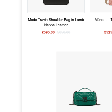
Mode Travia Shoulder Bag in Lamb
München To
Nappa Leather
£595.00
£850.00
£525