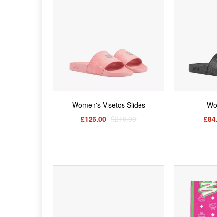
Women's Visetos Slides
Wo
£126.00
£210.00
£84