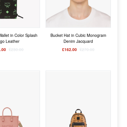
Wallet in Color Splash
Bucket Hat in Cubic Monogram
go Leather
Denim Jacquard
.00
£230.00
£162.00
£270.00