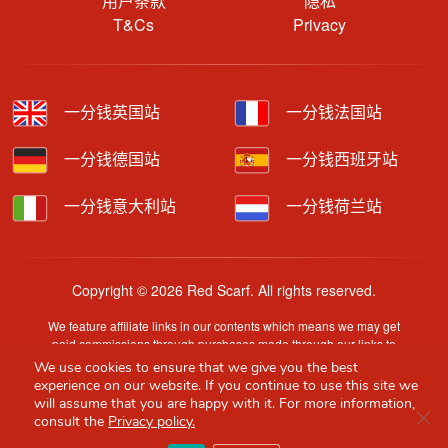
用户条款
隐私
T&Cs
Privacy
一分钱英国站
一分钱法国站
一分钱德国站
一分钱西班牙站
一分钱意大利站
一分钱荷兰站
Copyright © 2026 Red Scarf. All rights reserved.
We feature affiliate links in our contents which means we may get
paid commissions through purchases made through our links to
retailer sites.
We use cookies to ensure that we give you the best
Content is provided by users, brands or merchants. Some
experience on our website. If you continue to use this site we
information may have been generated by AI and is provided for
will assume that you are happy with it. For more information,
Clo
guidance only. Accuracy and availability may change without prior
consult the
Privacy policy.
notice.