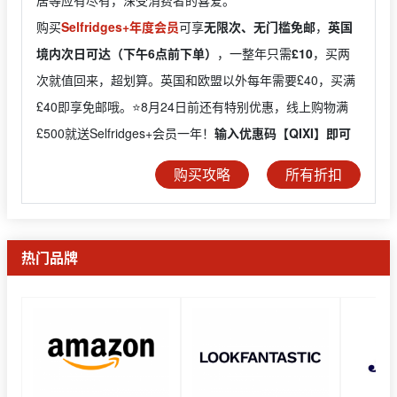
居等应有尽有，深受消费者的喜爱。
购买
Selfridges+年度会员
可享
无限次、无门槛免邮
，
英国
境内次日可达（下午6点前下单）
，一整年只需
£10
，买两
次就值回来，超划算。英国和欧盟以外每年需要£40，买满
£40即享免邮哦。⭐️8月24日前还有特别优惠，线上购物满
£500就送Selfridges+会员一年！
输入优惠码【QIXI】即可
购买攻略
所有折扣
热门品牌