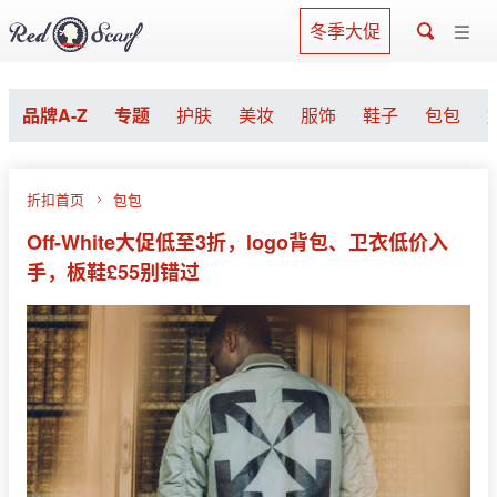
冬季大促
品牌A-Z
专题
护肤
美妆
服饰
鞋子
包包
折扣首页
包包
Off-White大促低至3折，logo背包、卫衣低价入
手，板鞋£55别错过