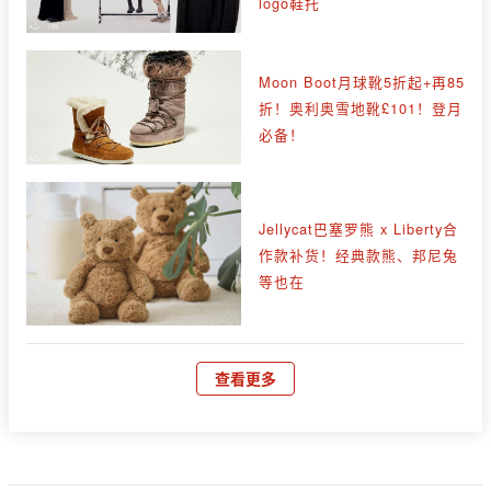
logo鞋托
Moon Boot月球靴5折起+再85
折！奥利奥雪地靴£101！登月
必备！
Jellycat巴塞罗熊 x Liberty合
作款补货！经典款熊、邦尼兔
等也在
查看更多