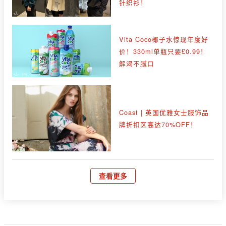
针织衫！
Vita Coco椰子水惊现年度好
价！330ml单瓶只要£0.99！
解渴不腻口
Coast | 英国优雅女士服饰品
牌折扣区高达70%OFF！
查看更多