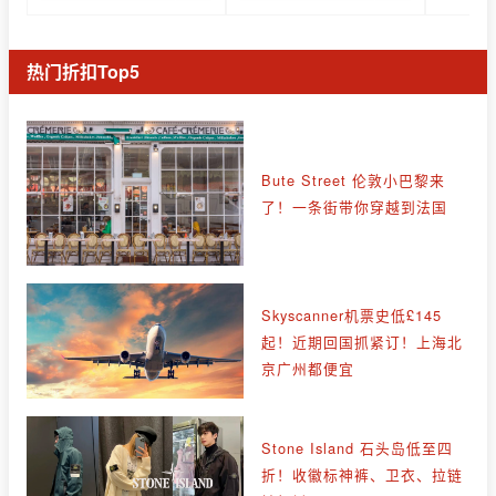
热门折扣Top5
Bute Street 伦敦小巴黎来
了！一条街带你穿越到法国
Skyscanner机票史低£145
起！近期回国抓紧订！上海北
京广州都便宜
Stone Island 石头岛低至四
折！收徽标神裤、卫衣、拉链