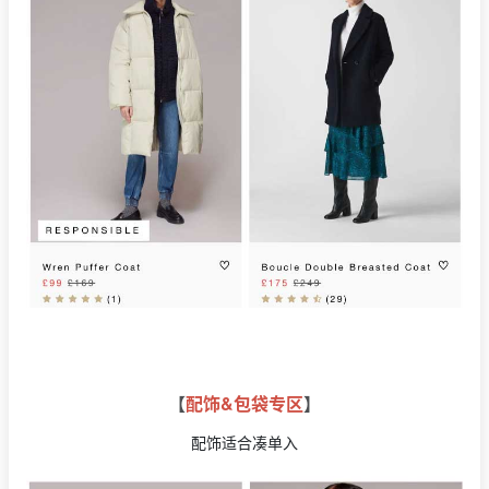
【
配饰&包袋专区
】
配饰适合凑单入