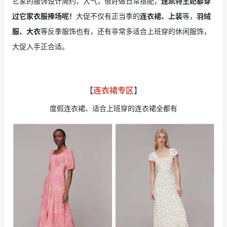
它家的服饰设计简约、大气，很好做日常搭配，
连凯特王妃都穿
过它家衣服捧场呢！
大促不仅有正当季的
连衣裙、上装
等，
羽绒
服、大衣
等反季服饰也有，还有非常多适合上班穿的休闲服饰，
大促入手正合适。
【
连衣裙专区
】
度假连衣裙、适合上班穿的连衣裙全都有