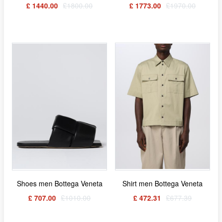
£ 1440.00
£1800.00
£ 1773.00
£1970.00
Shoes men Bottega Veneta
Shirt men Bottega Veneta
£ 707.00
£1010.00
£ 472.31
£677.39