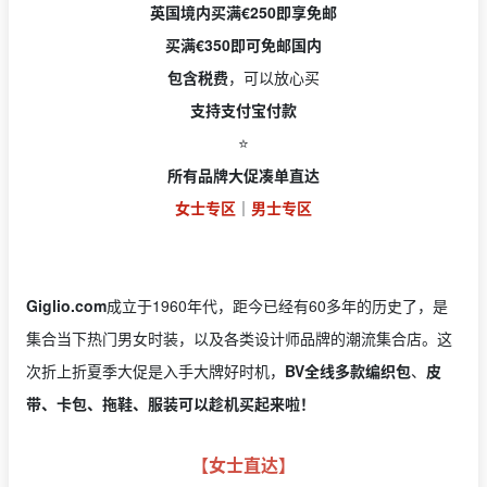
英国境内买满€250即享免邮
买满€350即可免邮国内
包含税费
，可以放心买
支持支付宝付款
⭐️
所有品牌大促凑单直达
女士专区
｜
男士专区
Giglio.com
成立于1960年代，距今已经有60多年的历史了，是
集合当下热门男女时装，以及各类设计师品牌的潮流集合店。这
次折上折夏季大促是入手大牌好时机，
BV全线多款编织包
、
皮
带、卡包、拖鞋、服装可以趁机买起来啦！
【女士直达】