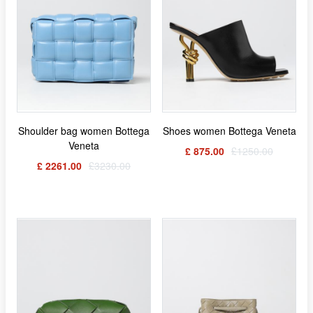
Shoulder bag women Bottega
Shoes women Bottega Veneta
Veneta
£ 875.00
£1250.00
£ 2261.00
£3230.00