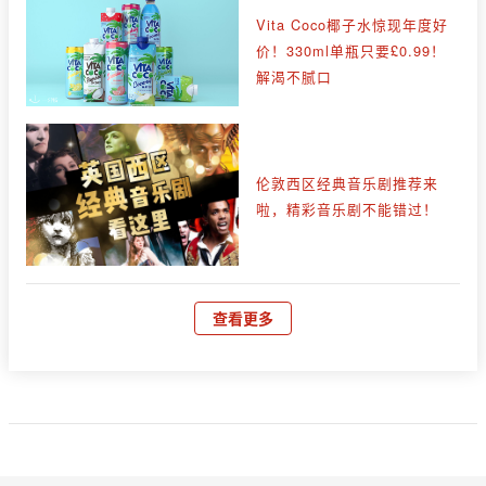
Vita Coco椰子水惊现年度好
价！330ml单瓶只要£0.99！
解渴不腻口
伦敦西区经典音乐剧推荐来
啦，精彩音乐剧不能错过！
查看更多