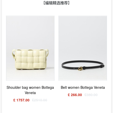
【编辑精选推荐】
Shoulder bag women Bottega
Belt women Bottega Veneta
Veneta
£ 266.00
£380.00
£ 1757.00
£2510.00