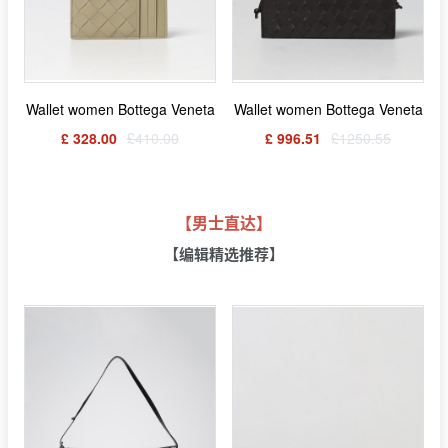
Wallet women Bottega Veneta
Wallet women Bottega Veneta
£ 328.00
£410.00
£ 996.51
£1250.55
【男士直达】
【编辑精选推荐】