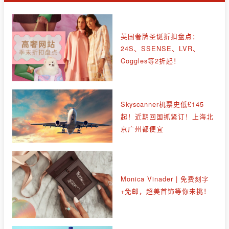
英国奢牌圣诞折扣盘点：
24S、SSENSE、LVR、
Coggles等2折起！
Skyscanner机票史低£145
起！近期回国抓紧订！上海北
京广州都便宜
Monica Vinader | 免费刻字
+免邮，超美首饰等你来挑！