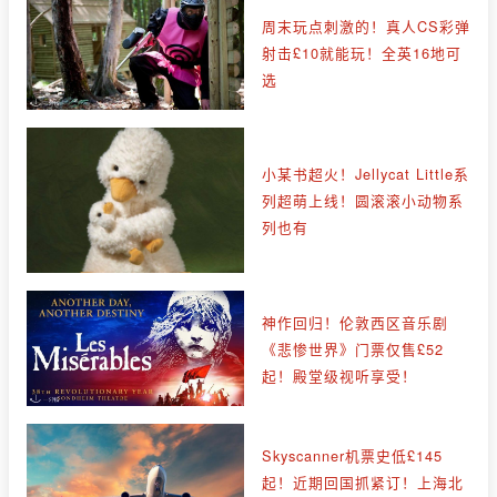
周末玩点刺激的！真人CS彩弹
射击£10就能玩！全英16地可
选
小某书超火！Jellycat Little系
列超萌上线！圆滚滚小动物系
列也有
神作回归！伦敦西区音乐剧
《悲惨世界》门票仅售£52
起！殿堂级视听享受！
Skyscanner机票史低£145
起！近期回国抓紧订！上海北