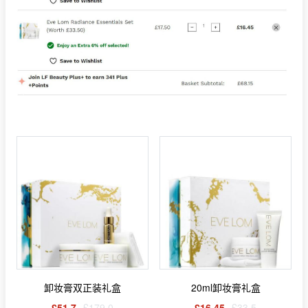
卸妆膏双正装礼盒
20ml卸妆膏礼盒
£51.7
£179.0
£16.45
£33.5