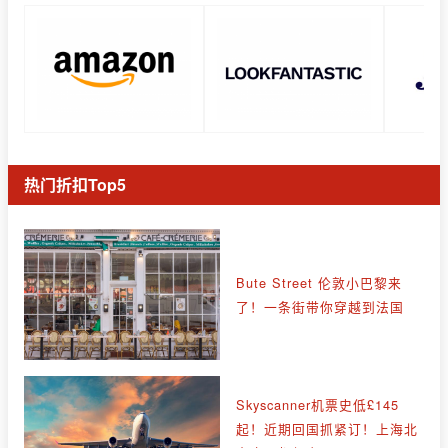
热门折扣Top5
Bute Street 伦敦小巴黎来
了！一条街带你穿越到法国
Skyscanner机票史低£145
起！近期回国抓紧订！上海北