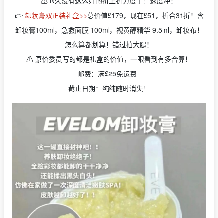
⚠️ N久没有这么好的折上折力度了！速度冲！
👉
卸妆膏双正装礼盒>>
总价值£179，现在£51，折合31折！含
卸妆膏100ml，急救面膜 100ml，视黄醇精华 9.5ml，卸妆布！
怎么算都划算！错过拍大腿！
⚠️ 原价委员写的都是礼盒的价值，一眼看到有多合算！
邮费：满£25免运费
截止日期：纯纯随时消失！