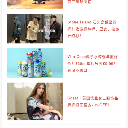
京广州都便宜
Stone Island 石头岛低至四
折！收徽标神裤、卫衣、拉链
针织衫！
Vita Coco椰子水惊现年度好
价！330ml单瓶只要£0.99！
解渴不腻口
Coast | 英国优雅女士服饰品
牌折扣区高达70%OFF！