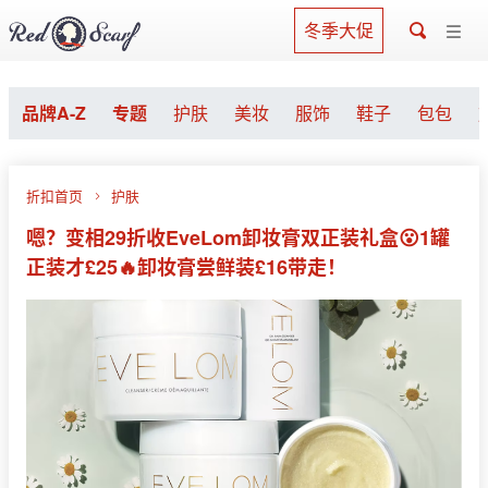
冬季大促
品牌A-Z
专题
护肤
美妆
服饰
鞋子
包包
折扣首页
护肤
嗯？变相29折收EveLom卸妆膏双正装礼盒😮1罐
正装才£25🔥卸妆膏尝鲜装£16带走！