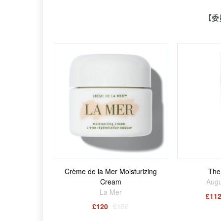
【委
Crème de la Mer Moisturizing
The
Cream
Augu
La Mer
£112
£120
£150