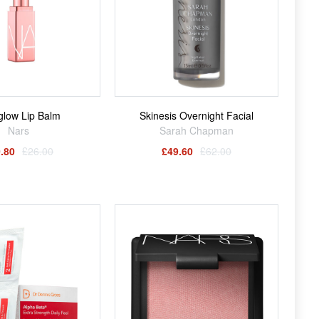
rglow Lip Balm
Skinesis Overnight Facial
Nars
Sarah Chapman
.80
£26.00
£49.60
£62.00