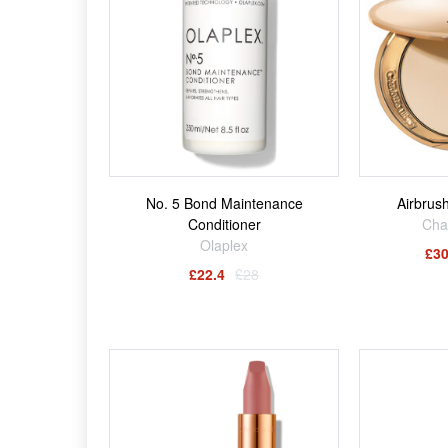
No. 5 Bond Maintenance
Airbrus
Conditioner
Char
Olaplex
£30
£22.4
£28