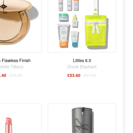
h Flawless Finish
Littles 6.0
lotte Tilbury
Drunk Elephant
.40
£38.00
£53.60
£67.00