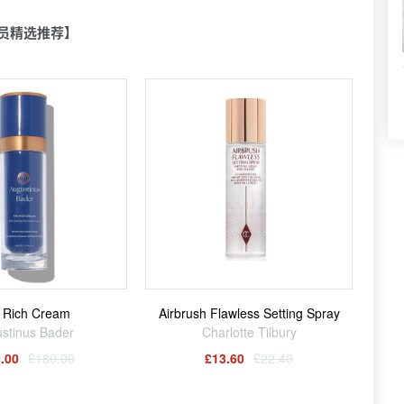
员精选推荐】
 Rich Cream
Airbrush Flawless Setting Spray
stinus Bader
Charlotte Tilbury
.00
£180.00
£13.60
£22.40