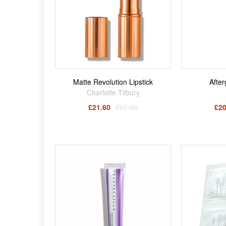
Matte Revolution Lipstick
Afte
Charlotte Tilbury
£21.60
£27.00
£20