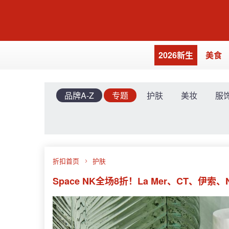
2026新生
美食
品牌A-Z
专题
护肤
美妆
服
折扣首页
护肤
Space NK全场8折！La Mer、CT、伊索、N