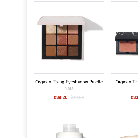
Orgasm Rising Eyeshadow Palette
Orgasm Thri
Nars
£39.20
£49.00
£33