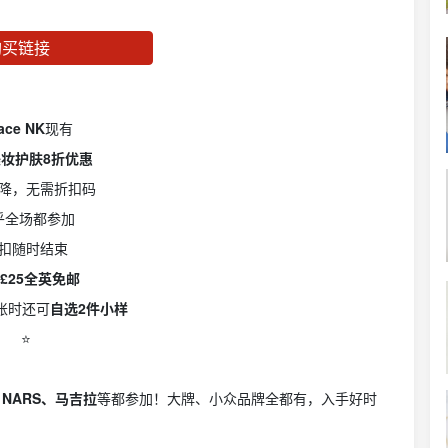
购买链接
ace NK
现有
妆护肤8折优惠
降，无需折扣码
乎全场都参加
扣随时结束
£25全英免邮
账时还可
自选2件小样
⭐️
s、NARS、马吉拉
等都参加！大牌、小众品牌全都有，入手好时