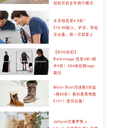
轻松开启全年旅行模式
水牙线低至4.9折！
£15.99起入，护牙、防蛀
牙必备，用一次就爱上
【BUG折扣】
Balenciaga 低至4折+额
外5折！£84收经典logo
鞋托
Moon Boot月球靴5折起
+再85折！奥利奥雪地靴
£101！登月必备！
Jellycat巴塞罗熊 x