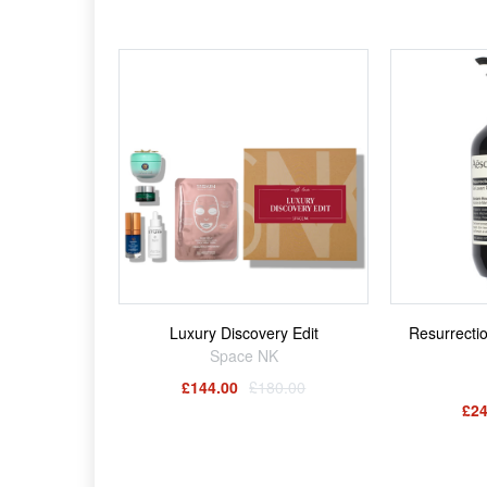
Luxury Discovery Edit
Resurrecti
Space NK
£144.00
£180.00
£24