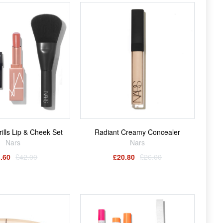
lls Lip & Cheek Set
Radiant Creamy Concealer
Nars
Nars
.60
£42.00
£20.80
£26.00