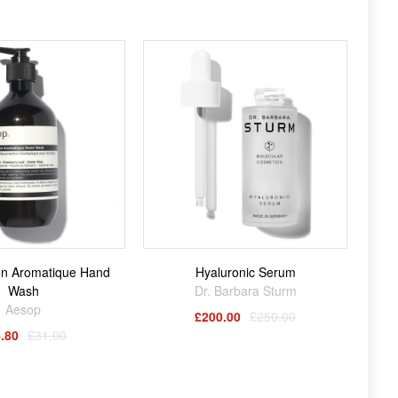
on Aromatique Hand
Hyaluronic Serum
Wash
Dr. Barbara Sturm
Aesop
£200.00
£250.00
.80
£31.00