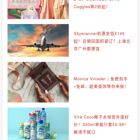
Coggles等2折起！
Skyscanner机票史低£145
起！近期回国抓紧订！上海北
京广州都便宜
Monica Vinader | 免费刻字
+免邮，超美首饰等你来挑！
Vita Coco椰子水惊现年度好
价！330ml单瓶只要£0.99！
解渴不腻口