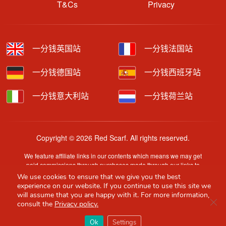
T&Cs
Privacy
一分钱英国站
一分钱法国站
一分钱德国站
一分钱西班牙站
一分钱意大利站
一分钱荷兰站
Copyright © 2026 Red Scarf. All rights reserved.
We feature affiliate links in our contents which means we may get
paid commissions through purchases made through our links to
retailer sites.
We use cookies to ensure that we give you the best
Content is provided by users, brands or merchants. Some
experience on our website. If you continue to use this site we
information may have been generated by AI and is provided for
will assume that you are happy with it. For more information,
Clo
guidance only. Accuracy and availability may change without prior
consult the
Privacy policy.
notice.
×
Red Scarf
打开APP
Ok
Settings
你必备的英国指南