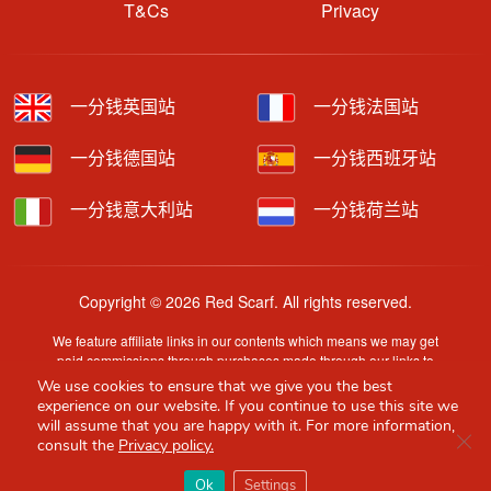
T&Cs
Privacy
一分钱英国站
一分钱法国站
一分钱德国站
一分钱西班牙站
一分钱意大利站
一分钱荷兰站
Copyright © 2026 Red Scarf. All rights reserved.
We feature affiliate links in our contents which means we may get
paid commissions through purchases made through our links to
retailer sites.
We use cookies to ensure that we give you the best
Content is provided by users, brands or merchants. Some
experience on our website. If you continue to use this site we
information may have been generated by AI and is provided for
will assume that you are happy with it. For more information,
Clo
guidance only. Accuracy and availability may change without prior
consult the
Privacy policy.
notice.
×
Red Scarf
打开APP
Ok
Settings