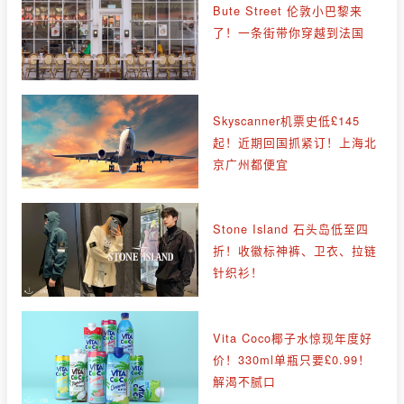
Bute Street 伦敦小巴黎来
了！一条街带你穿越到法国
Skyscanner机票史低£145
起！近期回国抓紧订！上海北
京广州都便宜
Stone Island 石头岛低至四
折！收徽标神裤、卫衣、拉链
针织衫！
Vita Coco椰子水惊现年度好
价！330ml单瓶只要£0.99！
解渴不腻口