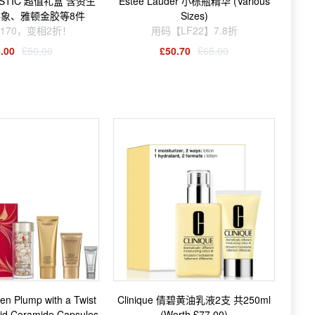
ASTIC 超值礼盒 含资生
Estée Lauder 小棕瓶精华 (Various
象、雅顿金胶等8件
Sizes)
170，变相2折！
用码【LF22】7.8折
.00
£50.00
£50.70
£65.00
den Plump with a Twist
Clinique 倩碧黄油乳液2支 共250ml
cid Ceramide Capsules
(Worth £77.00)