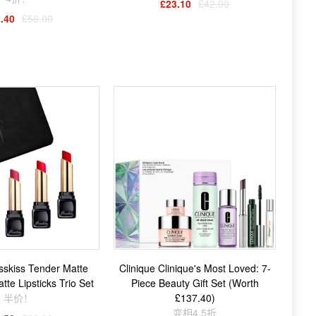
£23.10
£42.00
.40
£56.00
isskiss Tender Matte
Clinique Clinique's Most Loved: 7-
te Lipsticks Trio Set
Piece Beauty Gift Set (Worth
半价！
£137.40)
变相4.5折