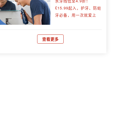
水牙线低至4.9折！
£15.99起入，护牙、防蛀
牙必备，用一次就爱上
查看更多