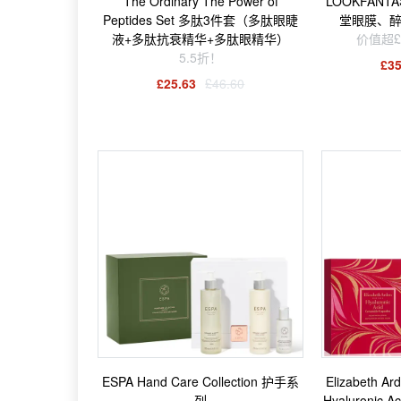
The Ordinary The Power of
LOOKFANT
Peptides Set 多肽3件套（多肽眼睫
堂眼膜、醉
液+多肽抗衰精华+多肽眼精华）
价值超£
5.5折！
£35
£25.63
£46.60
ESPA Hand Care Collection 护手系
Elizabeth Ar
列
Hyaluronic A