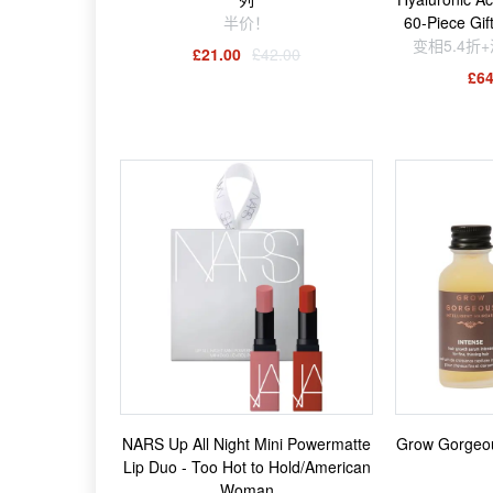
半价！
60-Piece Gif
变相5.4折
£21.00
£42.00
£64
NARS Up All Night Mini Powermatte
Grow Gorg
Lip Duo - Too Hot to Hold/American
Woman