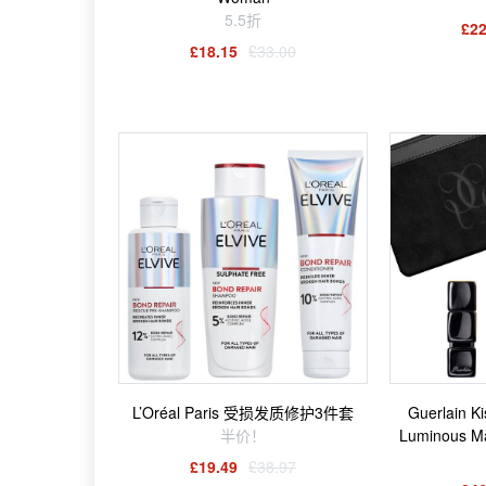
5.5折
£22
£18.15
£33.00
L’Oréal Paris 受损发质修护3件套
Guerlain K
半价！
Luminous Mat
£19.49
£38.97