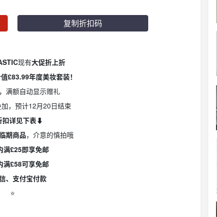
复制折扣码
ASTIC
现有
大促折上折
值£83.99年度美妆套装！
，满额自动显示赠礼
加，预计12月20日结束
折扣详见下表⬇️
临期商品
，介意的慎拍哦
内满£25即享免邮
内满£58可享免邮
信、支付宝付款
⭐️