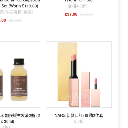
t Set (Worth £119.60)
变相4.8折！
+满2件送雅顿6件套！
£37.00
£74.00
.00
£80.00
eous 加强版生发液2瓶 (2
NARS 新款口红+唇釉2件套
x 30ml)
5.5折
4折！