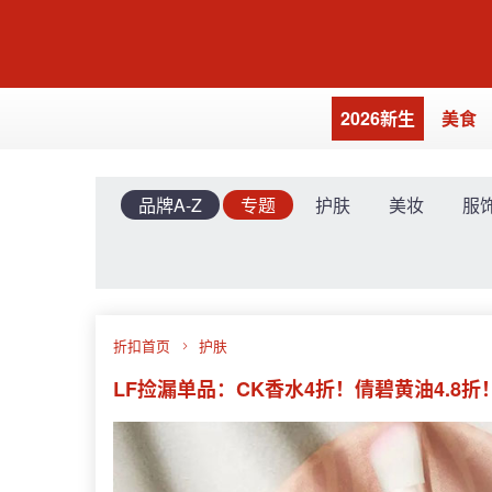
2026新生
美食
品牌A-Z
专题
护肤
美妆
服
折扣首页
护肤
LF捡漏单品：CK香水4折！倩碧黄油4.8折！Th