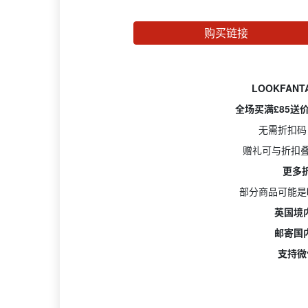
购买链接
LOOKFANT
全场买满£85送价
无需折扣码
赠礼可与折扣叠
更多
部分商品可能是
英国境
邮寄国
支持微