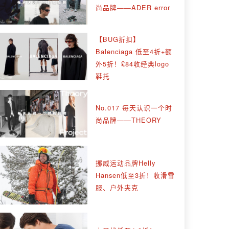
尚品牌——ADER error
【BUG折扣】
Balenciaga 低至4折+额
外5折！£84收经典logo
鞋托
No.017 每天认识一个时
尚品牌——THEORY
挪威运动品牌Helly
Hansen低至3折！收滑雪
服、户外夹克