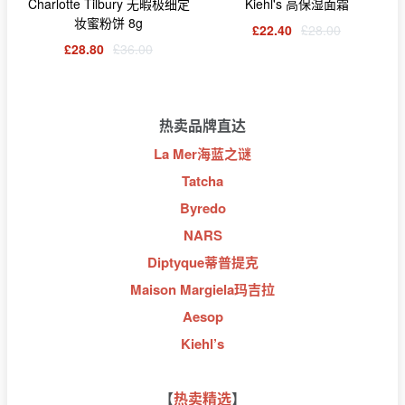
Charlotte Tilbury 无暇极细定
Kiehl's 高保湿面霜
妆蜜粉饼 8g
£22.40
£28.00
£28.80
£36.00
热卖品牌直达
La Mer海蓝之谜
Tatcha
Byredo
NARS
Diptyque蒂普提克
Maison Margiela玛吉拉
Aesop
Kiehl’s
【
热卖精选
】