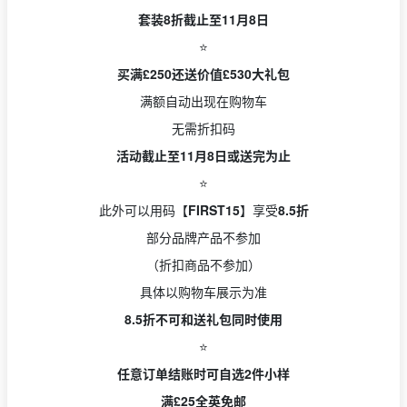
套装8折截止至11月8日
⭐️
买满£250还送价值£530大礼包
满额自动出现在购物车
无需折扣码
活动截止至11月8日或送完为止
⭐️
此外可以用码【
FIRST15
】享受
8.5折
部分品牌产品不参加
（折扣商品不参加）
具体以购物车展示为准
8.5折不可和送礼包同时使用
⭐️
任意订单结账时可自选2件小样
满£25全英免邮