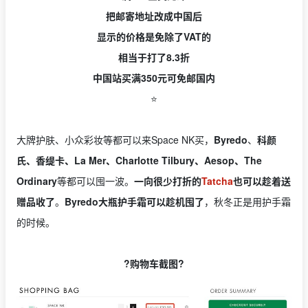
把邮寄地址改成中国后
显示的价格是免除了VAT的
相当于打了8.3折
中国站买满350元可免邮国内
⭐️
大牌护肤、小众彩妆等都可以来Space NK买，
Byredo
、
科颜
氏、香缇卡、La Mer、Charlotte Tilbury、Aesop、The
Ordinary
等都可以囤一波。
一向很少打折的
Tatcha
也可以趁着送
赠品收了
。
Byredo大瓶护手霜可以趁机囤了
，秋冬正是用护手霜
的时候。
?购物车截图?