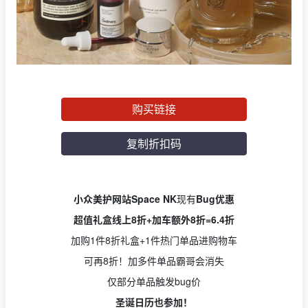
购买链接
复制折扣码
小众美护网站Space NK
现有
Bug优惠
超值礼盒线上8折+加车额外8折=6.4折
加购1件8折礼盒+1件热门单品进购物车
可再8折！加多件单品霸哥会消失
仅部分单品触发bug价
圣诞日历也参加！