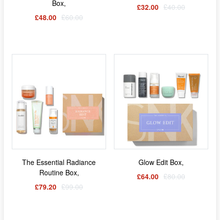
Box,
£32.00
£40.00
£48.00
£60.00
The Essential Radiance
Glow Edit Box,
Routine Box,
£64.00
£80.00
£79.20
£99.00