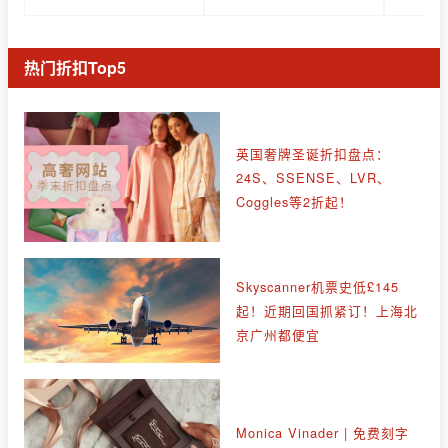
热门折扣Top5
英国奢牌圣诞折扣盘点：
24S、SSENSE、LVR、
Coggles等2折起！
Skyscanner机票史低£145
起！近期回国抓紧订！上海北
京广州都便宜
Monica Vinader | 免费刻字