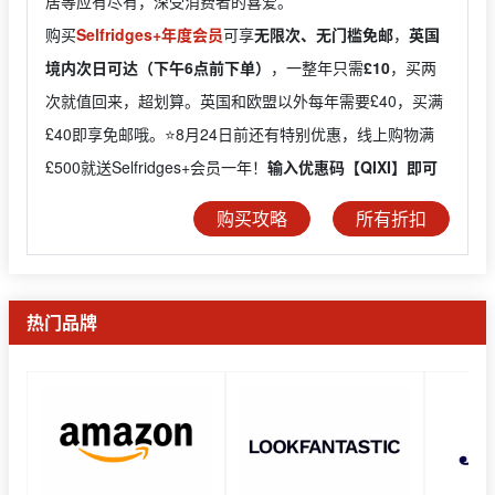
居等应有尽有，深受消费者的喜爱。
购买
Selfridges+年度会员
可享
无限次、无门槛免邮
，
英国
境内次日可达（下午6点前下单）
，一整年只需
£10
，买两
次就值回来，超划算。英国和欧盟以外每年需要£40，买满
£40即享免邮哦。⭐️8月24日前还有特别优惠，线上购物满
£500就送Selfridges+会员一年！
输入优惠码【QIXI】即可
购买攻略
所有折扣
热门品牌