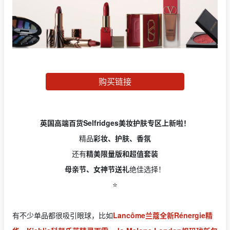
购买链接
英国高端百货Selfridges美妆护肤专区上新啦！
精品
彩妆、护肤、香氛
还有
精美限量版和超值套装
母亲节、女神节送礼
绝佳选择！
⭐️
有不少单品都很吸引眼球，比如
Lancôme兰蔻全新Rénergie精