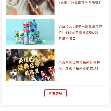
+免邮，超美首饰等你来挑！
Vita Coco椰子水惊现年度好
价！330ml单瓶只要£0.99！
解渴不腻口
伦敦西区经典音乐剧推荐来
啦，精彩音乐剧不能错过！
查看更多