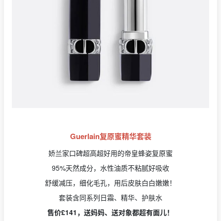
Guerlain复原蜜精华套装
娇兰家口碑超高超好用的帝皇蜂姿复原蜜
95%天然成分，水性油质不粘腻好吸收
舒缓减压，细化毛孔，用后皮肤白白嫩嫩！
套装含同系列日霜、精华、护肤水
售价£141，送妈妈、送对象都超有面儿！