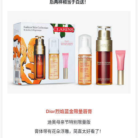
后两样相当于白送！
Dior烈焰蓝金限量唇膏
迪奥母亲节特别限量版
膏体带有花朵浮雕，简直太好看了！