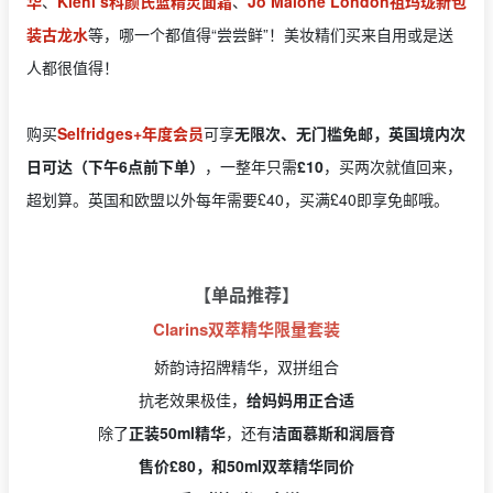
华
、
Kiehl’s科颜氏蓝精灵面霜
、
Jo Malone London祖玛珑新包
装古龙水
等，哪一个都值得“尝尝鲜”！美妆精们买来自用或是送
人都很值得！
购买
Selfridges+年度会员
可享
无限次、无门槛免邮，英国境内次
日可达（下午6点前下单）
，一整年只需
£10
，买两次就值回来，
超划算。英国和欧盟以外每年需要£40，买满£40即享免邮哦。
【单品推荐】
Clarins双萃精华限量套装
娇韵诗招牌精华，双拼组合
抗老效果极佳，
给妈妈用正合适
除了
正装50ml精华
，还有
洁面慕斯和润唇膏
售价£80，和50ml双萃精华同价