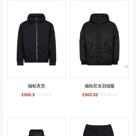
袖标夹克
袖标尼龙羽绒服
£500.5
£715.0
£503.52
£1049.0