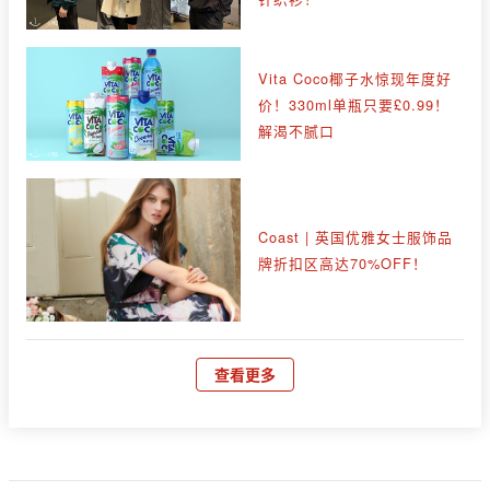
Vita Coco椰子水惊现年度好
价！330ml单瓶只要£0.99！
解渴不腻口
Coast | 英国优雅女士服饰品
牌折扣区高达70%OFF！
查看更多