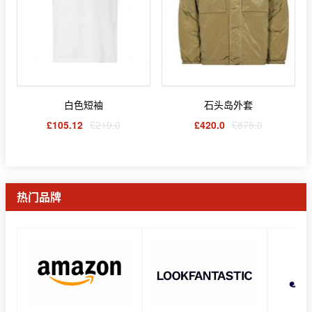
白色短袖
石头岛外套
£105.12
£219.0
£420.0
£875.0
热门品牌