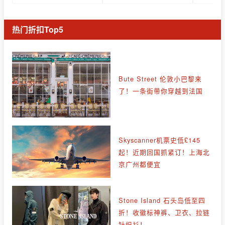
热门折扣Top5
Bute Street 伦敦小巴黎来
了！一条街带你穿越到法国
Skyscanner机票史低£145
起！近期回国抓紧订！上海北
京广州都便宜
Stone Island 石头岛低至四
折！收徽标神裤、卫衣、拉链
针织衫！