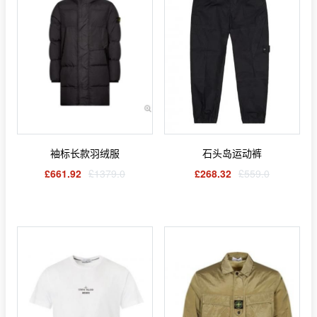
袖标长款羽绒服
石头岛运动裤
£661.92
£1379.0
£268.32
£559.0