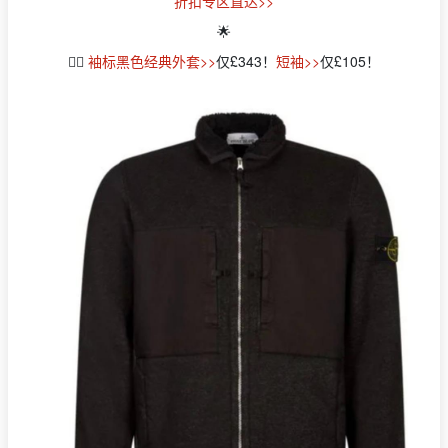
折扣专区直达>>
🌟
👉🏻
袖标黑色经典外套>>
仅£343！
短袖>>
仅£105！