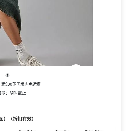
🌟
9｜满£30英国境内免运费
日期：随时截止
试图】（折扣有效）