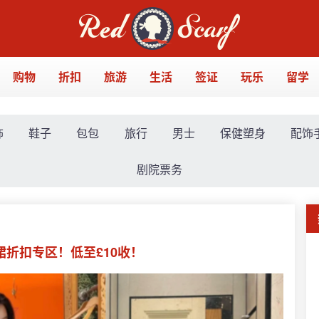
购物
折扣
旅游
生活
签证
玩乐
留学
饰
鞋子
包包
旅行
男士
保健塑身
配饰
剧院票务
天美裙折扣专区！低至£10收！