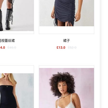
透视蕾丝裙
裙子
4.0
£46.0
£13.0
£52.0