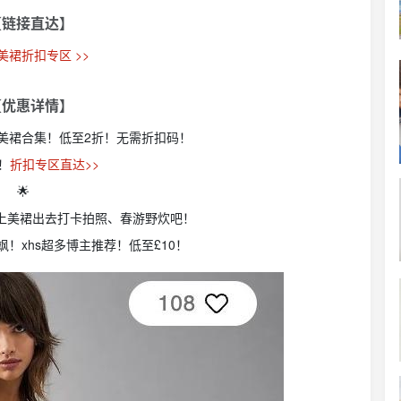
【链接直达】
天美裙折扣专区 >>
【优惠详情】
s现有春日美裙合集！低至2折！无需折扣码！
！
折扣专区直达>>
🌟
速买上美裙出去打卡拍照、春游野炊吧！
又飒！xhs超多博主推荐！低至£10！