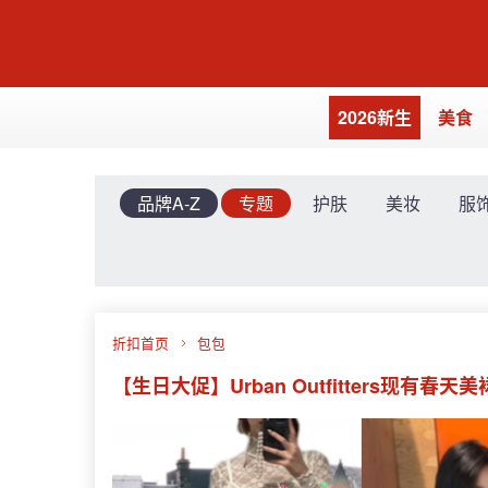
2026新生
美食
品牌A-Z
专题
护肤
美妆
服
折扣首页
包包
【生日大促】Urban Outfitters现有春