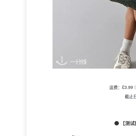
运费：£3.9
截止
🟠 【测