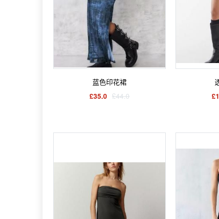
蓝色印花裙
£35.0
£44.0
£1