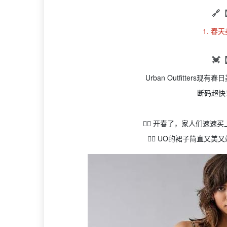
🔗
1. 春
💓
Urban Outfitter
断码超快
👉🏻 开春了，家人们速
👉🏻 UO的裙子简直又美