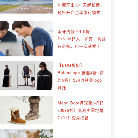
年假玩出 61 天超长假，
轻松开启全年旅行模式
水牙线低至4.9折！
£15.99起入，护牙、防蛀
牙必备，用一次就爱上
【BUG折扣】
Balenciaga 低至4折+额
外5折！£84收经典logo
鞋托
Moon Boot月球靴5折起
+再85折！奥利奥雪地靴
£101！登月必备！