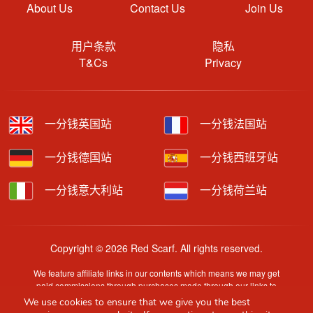
About Us
Contact Us
Join Us
用户条款
隐私
T&Cs
Privacy
一分钱英国站
一分钱法国站
一分钱德国站
一分钱西班牙站
一分钱意大利站
一分钱荷兰站
Copyright © 2026 Red Scarf. All rights reserved.
We feature affiliate links in our contents which means we may get
paid commissions through purchases made through our links to
retailer sites.
We use cookies to ensure that we give you the best
Content is provided by users, brands or merchants. Some