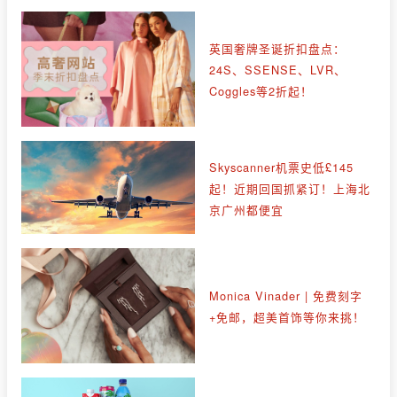
英国奢牌圣诞折扣盘点：
24S、SSENSE、LVR、
Coggles等2折起！
Skyscanner机票史低£145
起！近期回国抓紧订！上海北
京广州都便宜
Monica Vinader | 免费刻字
+免邮，超美首饰等你来挑！