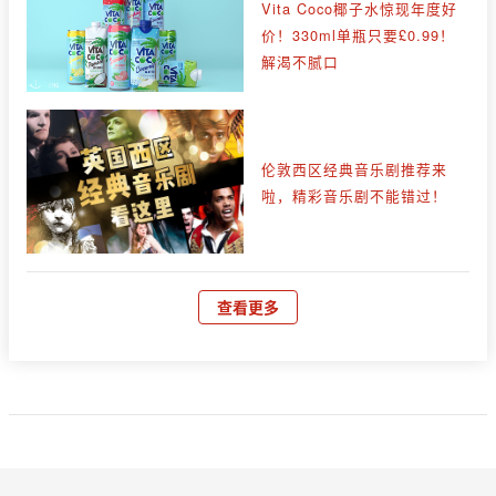
Vita Coco椰子水惊现年度好
价！330ml单瓶只要£0.99！
解渴不腻口
伦敦西区经典音乐剧推荐来
啦，精彩音乐剧不能错过！
查看更多