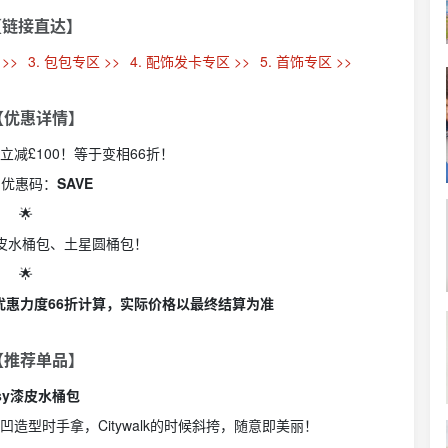
【链接直达】
 >>
3. 包包专区 >>
4. 配饰发卡专区 >>
5. 首饰专区 >>
 【优惠详情】
0立减£100！等于变相66折！
用优惠码：
SAVE
🌟
面漆皮水桶包、土星圆桶包！
🌟
优惠力度66折计算，实际价格以最终结算为准
 【推荐单品】
isy漆皮水桶包
！凹造型时手拿，Citywalk的时候斜挎，随意即美丽！