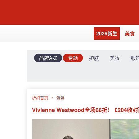
2026新生
美食
品牌A-Z
专题
护肤
美妆
服
折扣首页
包包
Vivienne Westwood全场66折！ £