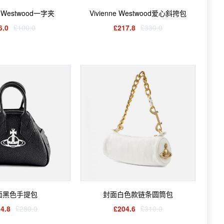
ne Westwood一字夹
Vivienne Westwood爱心斜挎包
6.0
£100.0
£217.8
£330.0
面黑色手提包
封面白色款链条圆筒包
4.8
£280.0
£204.6
£310.0