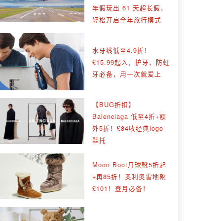
年假玩出 61 天超长假，
轻松开启全年旅行模式
水牙线低至4.9折！
£15.99起入，护牙、防蛀
牙必备，用一次就爱上
【BUG折扣】
Balenciaga 低至4折+额
外5折！£84收经典logo
鞋托
Moon Boot月球靴5折起
+再85折！奥利奥雪地靴
£101！登月必备！