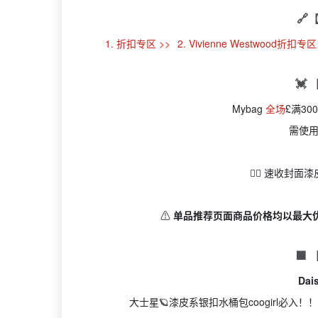
🔗
1. 折扣专区 >>
2. Vivienne Westwood折扣专区
💓
Mybag
全场
£满30
需使
👉🏻 速收封
⚠️
单品推荐页面商品价格均以最大
🟩
Da
大士星🪐漆皮系银扣水桶包coogirl必入！