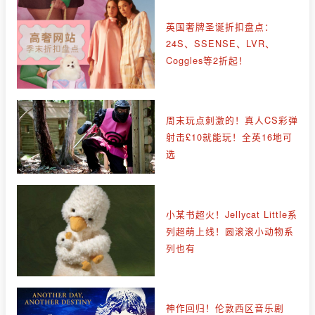
英国奢牌圣诞折扣盘点：
24S、SSENSE、LVR、
Coggles等2折起！
周末玩点刺激的！真人CS彩弹
射击£10就能玩！全英16地可
选
小某书超火！Jellycat Little系
列超萌上线！圆滚滚小动物系
列也有
神作回归！伦敦西区音乐剧