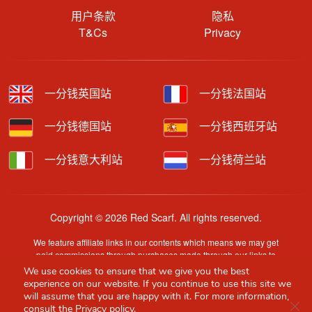
用户条款
隐私
T&Cs
Privacy
一分钱英国站
一分钱法国站
一分钱德国站
一分钱西班牙站
一分钱意大利站
一分钱荷兰站
Copyright © 2026 Red Scarf. All rights reserved.
We feature affiliate links in our contents which means we may get
paid commissions through purchases made through our links to
retailer sites.
We use cookies to ensure that we give you the best
Content is provided by users, brands or merchants. Some
experience on our website. If you continue to use this site we
information may have been generated by AI and is provided for
will assume that you are happy with it. For more information,
Clo
guidance only. Accuracy and availability may change without prior
consult the
Privacy policy.