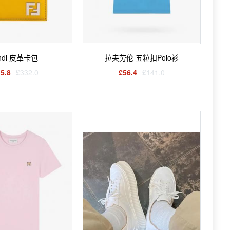
ndi 皮革卡包
拉夫劳伦 五粒扣Polo衫
5.8
£332.0
£56.4
£141.0