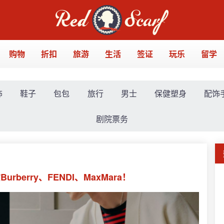
购物
折扣
旅游
生活
签证
玩乐
留学
饰
鞋子
包包
旅行
男士
保健塑身
配饰
剧院票务
berry、FENDI、MaxMara！