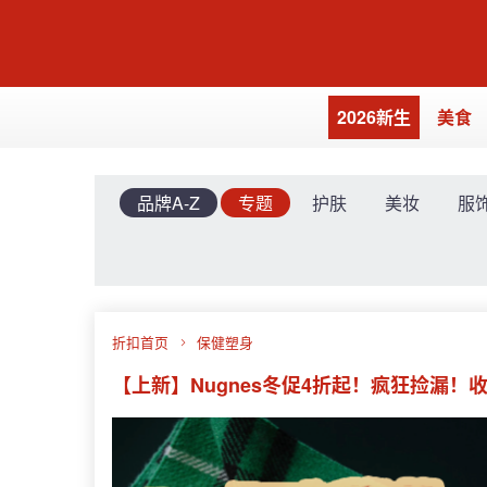
2026新生
美食
品牌A-Z
专题
护肤
美妆
服
折扣首页
保健塑身
【上新】Nugnes冬促4折起！疯狂捡漏！收Bur