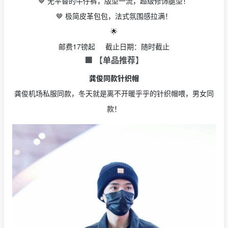
🤎 无平替的牛仔裤，版型一流，超级修饰腿型！
🤎 极简皮革包包，法式氛围感拉满！
🌟
邮费17镑起 截止日期：随时截止
🟩 【单品推荐】
龚俊同款针织帽
龚俊机场私服同款，冬天就是离不开暖乎乎的针织帽喂，男女同
款！