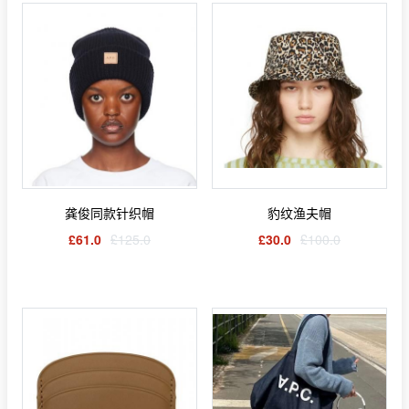
龚俊同款针织帽
豹纹渔夫帽
£61.0
£125.0
£30.0
£100.0