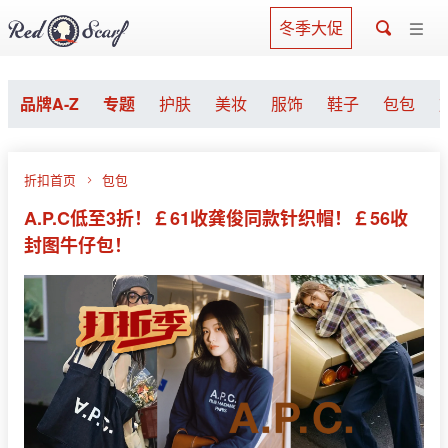
冬季大促
品牌A-Z
专题
护肤
美妆
服饰
鞋子
包包
折扣首页
包包
A.P.C低至3折！￡61收龚俊同款针织帽！￡56收
封图牛仔包！