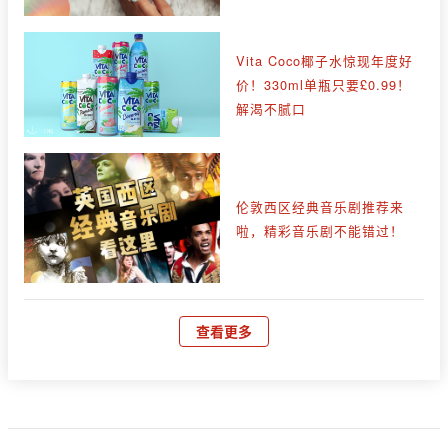
Vita Coco椰子水惊现年度好
价！330ml单瓶只要£0.99！
解渴不腻口
伦敦西区经典音乐剧推荐来
啦，精彩音乐剧不能错过！
查看更多