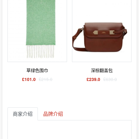
草绿色围巾
深棕翻盖包
£101.0
£215.0
£239.0
£630.0
商家介绍
品牌介绍