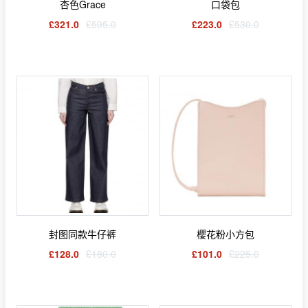
杏色Grace
口袋包
£321.0
£595.0
£223.0
£530.0
封图同款牛仔裤
樱花粉小方包
£128.0
£180.0
£101.0
£225.0