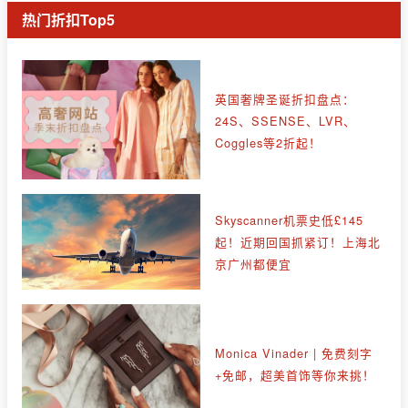
热门折扣Top5
英国奢牌圣诞折扣盘点：
24S、SSENSE、LVR、
Coggles等2折起！
Skyscanner机票史低£145
起！近期回国抓紧订！上海北
京广州都便宜
Monica Vinader | 免费刻字
+免邮，超美首饰等你来挑！