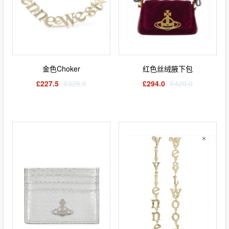
金色Choker
红色丝绒腋下包
£227.5
£325.0
£294.0
£420.0