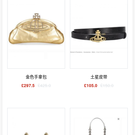
金色手拿包
土星皮带
£297.5
£425.0
£105.0
£150.0