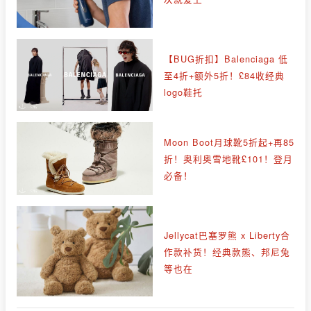
【BUG折扣】Balenciaga 低
至4折+额外5折！£84收经典
logo鞋托
Moon Boot月球靴5折起+再85
折！奥利奥雪地靴£101！登月
必备！
Jellycat巴塞罗熊 x Liberty合
作款补货！经典款熊、邦尼兔
等也在