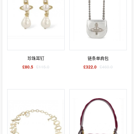
珍珠耳钉
链条单肩包
£80.5
£115.0
£322.0
£460.0