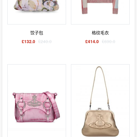
饺子包
格纹毛衣
£132.0
£240.0
£414.0
£690.0