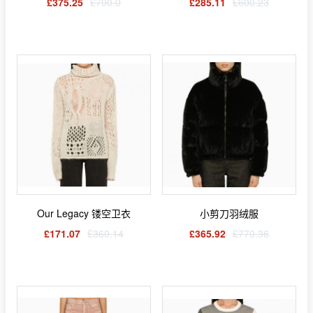
£375.25
£790.0
£285.11
£600.23
Our Legacy 镂空卫衣
小剪刀羽绒服
£171.07
£360.14
£365.92
£770.36