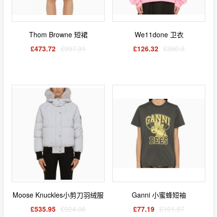
Thom Browne 短裙
We11done 卫衣
£473.72
£997.31
£126.32
£350.9
Moose Knuckles小剪刀羽绒服
Ganni 小蜜蜂短袖
£535.95
£924.06
£77.19
£101.57