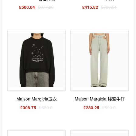
£500.04
£877.26
£415.82
£729.51
Maison Margiela卫衣
Maison Margiela 镂空牛仔
£308.75
£650.0
£280.25
£590.0