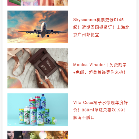
Skyscanner机票史低£145
起！近期回国抓紧订！上海北
京广州都便宜
Monica Vinader | 免费刻字
+免邮，超美首饰等你来挑！
Vita Coco椰子水惊现年度好
价！330ml单瓶只要£0.99！
解渴不腻口