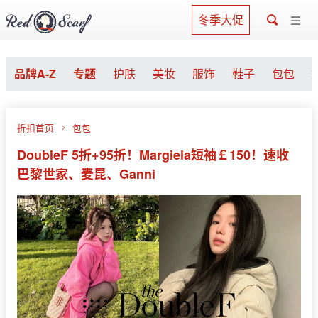
冬季大促
品牌A-Z
专题
护肤
美妆
服饰
鞋子
包包
折扣首页
包包
DoubleF 5折+95折！Margiela短袖￡150！速收
巴黎世家、麦昆、Ganni