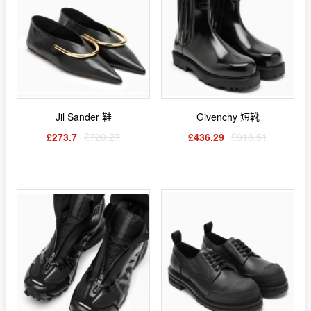
Jil Sander 鞋
Givenchy 短靴
£273.7
£720.27
£436.29
£918.51