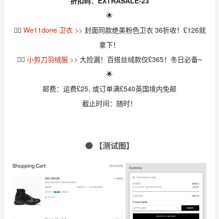
折扣码：EXTRASALE-23
🌟
👉🏻
We11done 卫衣 >>
封面同款绝美粉色卫衣 36折收！£126就
拿下！
👉🏻
小剪刀羽绒服 >>
大捡漏！百搭丝绒款仅£365！冬日必备~
🌟
邮费：运费£25, 或订单满£540英国境内免邮
截止时间：随时！
🟠 【测试图】