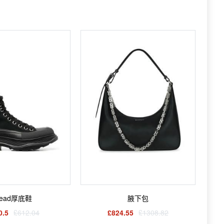
read厚底鞋
腋下包
0.5
£612.04
£824.55
£1308.82