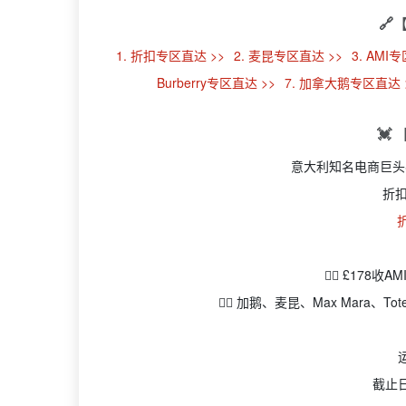
🔗
1. 折扣专区直达 >>
2. 麦昆专区直达 >>
3. AMI
Burberry专区直达 >>
7. 加拿大鹅专区直达 
💓
意大利知名电商巨头Sui
折
👉🏻 £178收
👉🏻 加鹅、麦昆、Max Mara、
截止