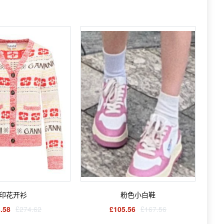
印花开衫
粉色小白鞋
.58
£274.62
£105.56
£167.56