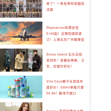
来了！一条街带你穿越到
法国
Skyscanner机票史低
£145起！近期回国抓紧
订！上海北京广州都便宜
Stone Island 石头岛低
至四折！收徽标神裤、卫
衣、拉链针织衫！
Vita Coco椰子水惊现年
度好价！330ml单瓶只要
£0.99！解渴不腻口
Coast | 英国优雅女士服