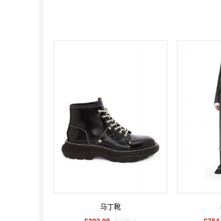
马丁靴
£392.09
£726.1
£754