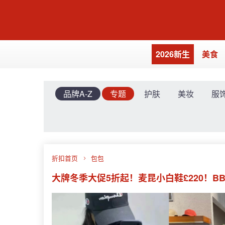
2026新生
美食
品牌A-Z
专题
护肤
美妆
服
折扣首页
包包
大牌冬季大促5折起！麦昆小白鞋£220！BBR