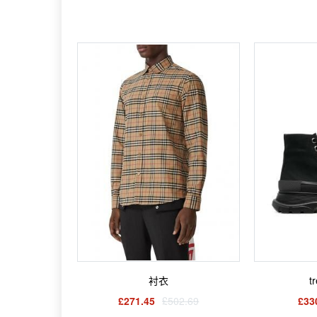
衬衣
t
£271.45
£502.69
£33