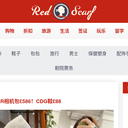
购物
折扣
旅游
生活
签证
玩乐
留学
饰
鞋子
包包
旅行
男士
保健塑身
配饰
剧院票务
相机包£586！CDG鞋£88