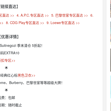
【链接直达】
专区直达 >>
4. A.P.C.专区直达 >>
5. 巴黎世家专区直达 >>
6.
>>
8. CDG Play专区直达 >>
9. Loewe专区直达 >>
 【优惠详情】
tnegozi 季末清仓 5折起！
扣码
EXTRA10
折扣专区>>
🌟
AMI经典红心标
黑色卫衣>>
Toteme、Burberry、巴黎世家等等超级大牌！
🌟
运费：包邮
日期：随时截止