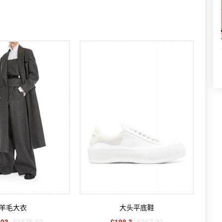
羊毛大衣
大头平底鞋
.03
£1675.62
£198.3
£367.22