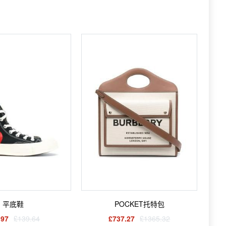
平底鞋
POCKET托特包
.97
£139.64
£737.27
£1365.32