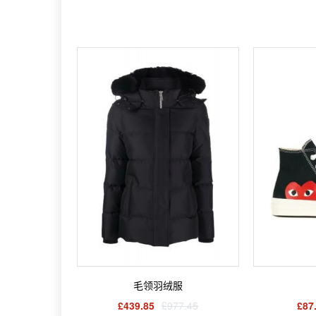
毛领羽绒服
£439.85
£977.45
£87