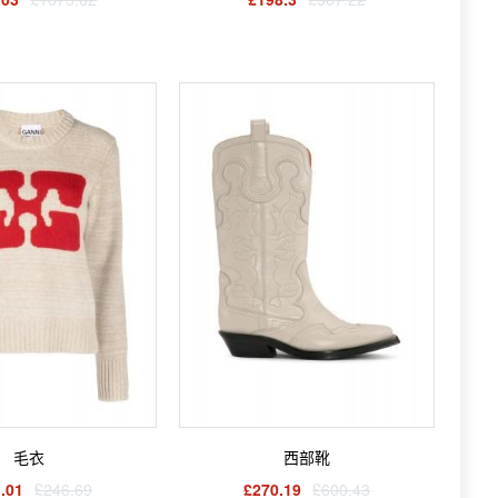
毛衣
西部靴
.01
£246.69
£270.19
£600.43