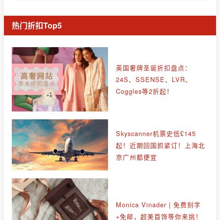
热门折扣Top5
英国奢牌圣诞折扣盘点：
24S、SSENSE、LVR、
Coggles等2折起！
Skyscanner机票史低£145
起！近期回国抓紧订！上海北
京广州都便宜
Monica Vinader | 免费刻字
+免邮，超美首饰等你来挑！