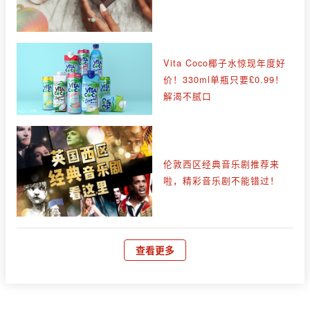
Vita Coco椰子水惊现年度好
价！330ml单瓶只要£0.99！
解渴不腻口
伦敦西区经典音乐剧推荐来
啦，精彩音乐剧不能错过！
查看更多