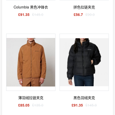
Columbia 黑色冲锋衣
拼色拉链夹克
£91.35
£145.0
£56.7
£90.0
薄羽绒拉链夹克
黑色羽绒夹克
£85.05
£135.0
£91.35
£145.0