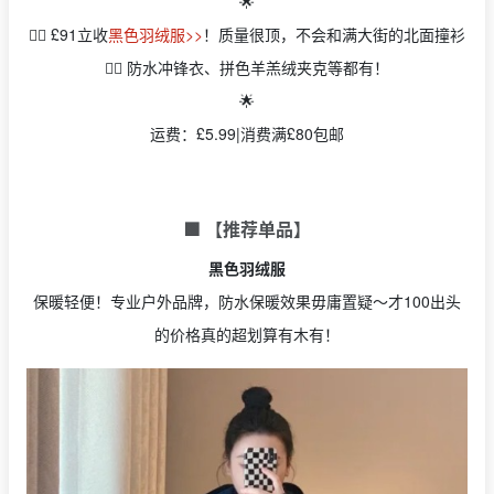
🌟
👉🏻 £91立收
黑色羽绒服>>
！质量很顶，不会和满大街的北面撞衫
👉🏻 防水冲锋衣、拼色羊羔绒夹克等都有！
🌟
运费：£5.99|消费满£80包邮
🟩 【推荐单品】
黑色羽绒服
保暖轻便！专业户外品牌，防水保暖效果毋庸置疑～才100出头
的价格真的超划算有木有！