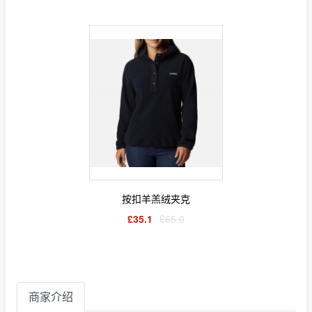
按扣羊羔绒夹克
£35.1
£65.0
商家介绍