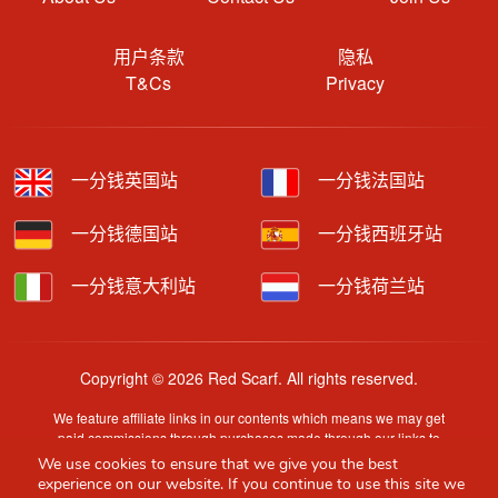
用户条款
隐私
T&Cs
Privacy
一分钱英国站
一分钱法国站
一分钱德国站
一分钱西班牙站
一分钱意大利站
一分钱荷兰站
Copyright © 2026 Red Scarf. All rights reserved.
We feature affiliate links in our contents which means we may get
paid commissions through purchases made through our links to
retailer sites.
We use cookies to ensure that we give you the best
Content is provided by users, brands or merchants. Some
experience on our website. If you continue to use this site we
information may have been generated by AI and is provided for