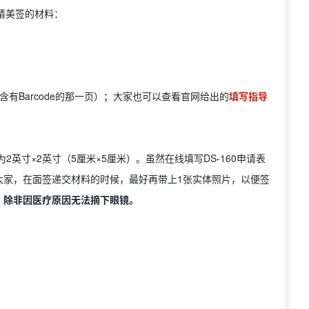
请美签的材料：
含有Barcode的那一页）；大家也可以查看官网给出的
填写指导
2英寸×2英寸（5厘米×5厘米）。虽然在线填写DS-160申请表
大家，在面签递交材料的时候，最好再带上1张实体照
片，以便签
，除非因医疗原因无法摘下眼镜。