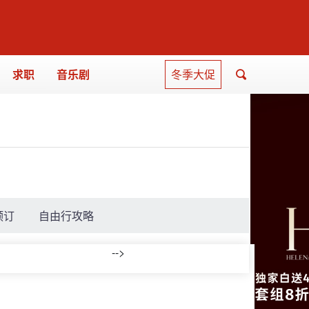
求职
音乐剧
冬季大促
预订
自由行攻略
-->