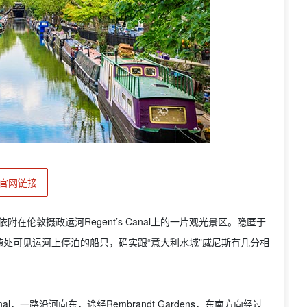
官网链接
是依附在伦敦摄政运河Regent’s Canal上的一片观光景区。隐匿于
处可见运河上停泊的船只，确实跟“意大利水城”威尼斯有几分相
al，一路沿河向东，途经Rembrandt Gardens，东南方向经过