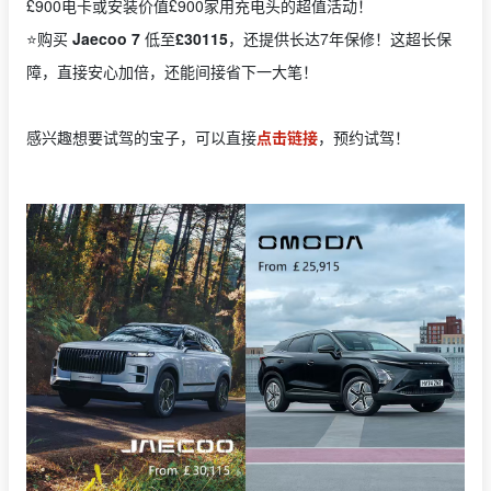
£900电卡或安装价值£900家用充电头的超值活动！
⭐️购买
Jaecoo 7
低至
£30115
，还提供长达7年保修！这超长保
障，直接安心加倍，还能间接省下一大笔！
感兴趣想要试驾的宝子，可以直接
点击链接
，预约试驾！