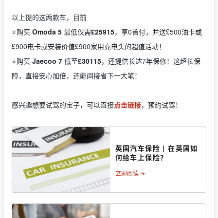
以上提的这两款车，目前
⭐️购买
Omoda 5
最低仅需
£25915
，享0首付，并送£500油卡或
£900电卡或安装价值£900家用充电头的超值活动！
⭐️购买
Jaecoo 7
低至
£30115
，还提供长达7年保修！这超长保
障，直接安心加倍，还能间接省下一大笔！
感兴趣想要试驾的宝子，可以直接
点击链接
，预约试驾！
英国汽车保险 | 在英国如
何给车上保险？
立即阅读 ➔