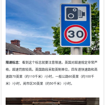
限速标志
：看到这个标志就要注意限速。英国对超速规定非常严
格，超速罚款较高。英国路段采取英制单位，四车道快速路和高
速路70英里（约110千米）/小时，一般公路60英里（约100千
米）/小时，闹市区30英里（约50千米）/小时。