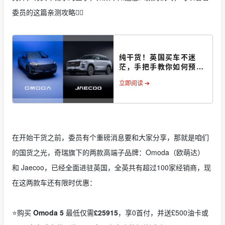
委员的这篇亲测攻略👇🏻
纯干货！英国买车不迷
茫，手把手教你如何预约
试驾
立即阅读 ➔
在开始干货之前，委员有个重磅消息要和大家分享，那就是咱们
的国货之光，奇瑞旗下的两款高端子品牌：Omoda（欧萌达）
和 Jaecoo，已经全面进驻英国，全英共有超过100家经销商，现
在这两款车还有限时优惠：
⭐️购买
Omoda 5
最低仅需
£25915
，享0首付，并送£500油卡或