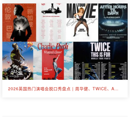
2026英国热门演唱会脱口秀盘点 | 周华健、TWICE、A妹、断眉、王嘉尔