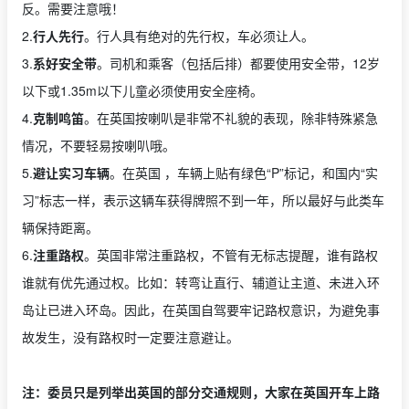
反。需要注意哦！
2.
行人先行
。行人具有绝对的先行权，车必须让人。
3.
系好安全带
。司机和乘客（包括后排）都要使用安全带，12岁
以下或1.35m以下儿童必须使用安全座椅。
4.
克制鸣笛
。在英国按喇叭是非常不礼貌的表现，除非特殊紧急
情况，不要轻易按喇叭哦。
5.
避让实习车辆
。在英国 ，车辆上贴有绿色“P”标记，和国内“实
习”标志一样，表示这辆车获得牌照不到一年，所以最好与此类车
辆保持距离。
6.
注重路权
。英国非常注重路权，不管有无标志提醒，谁有路权
谁就有优先通过权。比如：转弯让直行、辅道让主道、未进入环
岛让已进入环岛。因此，在英国自驾要牢记路权意识，为避免事
故发生，没有路权时一定要注意避让。
注：委员只是列举出英国的部分交通规则，大家在英国开车上路