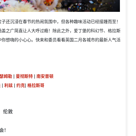
宝子还沉浸在春节的热闹氛围中，但各种趣味活动已经接踵而至！
涵盖之广简直让人大呼过瘾！除此之外，爱丁堡的科幻节、格拉斯
中你想嗨的小心心。快来和委员看看英国二月各城市的最新人气活
瑟姆勒
|
曼彻斯特
|
南安普顿
堡
|
利兹
|
约克
|
格拉斯哥
伦敦
乐会！