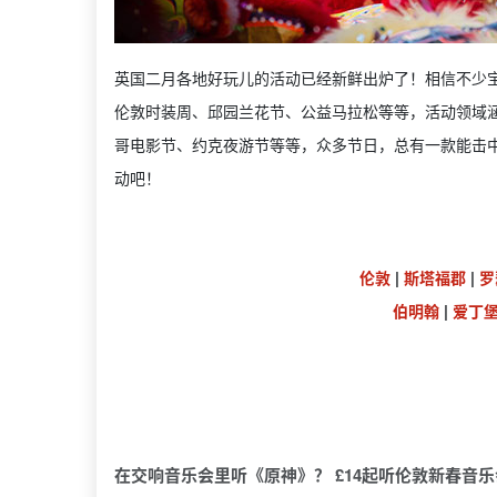
英国二月各地好玩儿的活动已经新鲜出炉了！相信不少
伦敦时装周、邱园兰花节、公益马拉松等等，活动领域
哥电影节、约克夜游节等等，众多节日，总有一款能击
动吧！
伦敦
|
斯塔福郡
|
罗
伯明翰
|
爱丁
在交响音乐会里听《原神》？ £14起听伦敦新春音