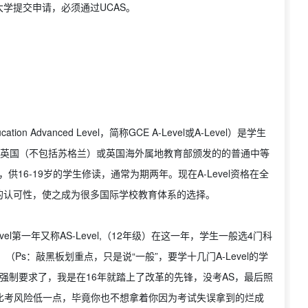
学提交申请，必须通过UCAS。
cation Advanced Level，简称GCE A-Level或A-Level）是学生
的由英国（不包括苏格兰）或英国海外属地教育部颁发的的普通中等
供16-19岁的学生修读，通常为期两年。现在A-Level资格在全
的认可性，使之成为很多国际学校教育体系的选择。
vel第一年又称AS-Level,（12年级）在这一年，学生一般选4门科
Ps：敲黑板划重点，只是说“一般”，要学十几门A-Level的学
不强制要求了，我是在16年就踏上了改革的先锋，没考AS，最后照
不考AS比考风险低一点，毕竟你也不想拿着你因为考试失误拿到的烂成