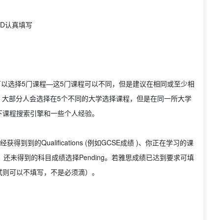
的ID认真填写
，你可以选择5门课程—这5门课程可以不同，但是建议在相同或至少相
的书写）；大部分人会选择在5个不同的大学选择课程，但是在同一所大学
下课程搜索引擎和一些个人经验。
得到到的Qualifications (例如GCSE成绩 )、你正在学习的课
及雅思成绩。还未得到的科目成绩选择Pending。若雅思成绩已达到要求可填
试则可以不填写，不是必须滴）。