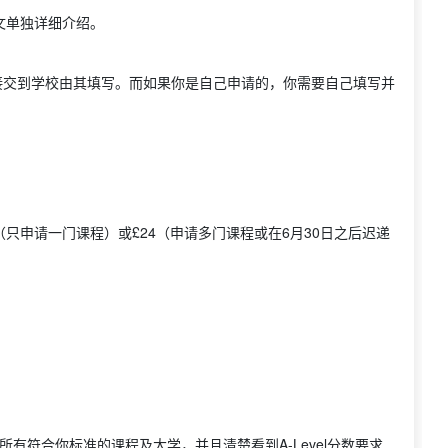
在下文单独详细介绍。
项会直接交到学校由其填写。而如果你是自己申请的，你需要自己填写并
 £13（只申请一门课程）或£24（申请多门课程或在6月30日之后迟递
所有符合你标准的课程及大学，并且清楚看到A-Level分数要求