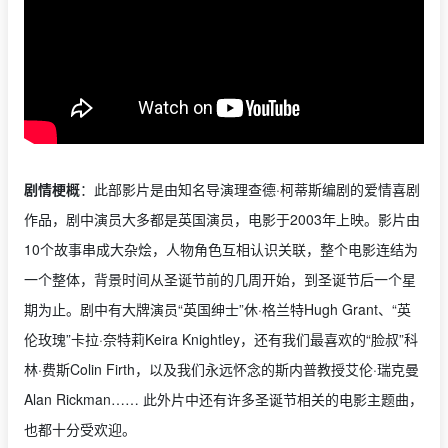
剧情梗概
：此部影片是由知名导演理查德·柯蒂斯编剧的爱情喜剧
作品，剧中演员大多都是英国演员，电影于2003年上映。影片由
10个故事串成大杂烩，人物角色互相认识关联，整个电影连结为
一个整体，背景时间从圣诞节前的几周开始，到圣诞节后一个星
期为止。剧中有大牌演员“英国绅士”休·格兰特Hugh Grant、“英
伦玫瑰”卡拉·奈特莉Keira Knightley，还有我们最喜欢的“脸叔”科
林·费斯Colin Firth，以及我们永远怀念的斯内普教授艾伦·瑞克曼
Alan Rickman…… 此外片中还有许多圣诞节相关的电影主题曲，
也都十分受欢迎。