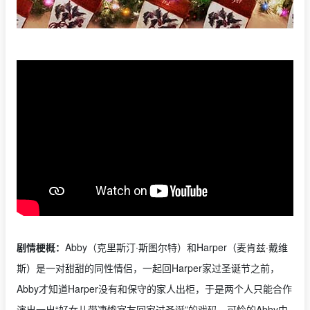
剧情梗概：
Abby（克里斯汀·斯图尔特）和Harper（麦肯兹·戴维
斯）是一对甜甜的同性情侣，一起回Harper家过圣诞节之前，
Abby才知道Harper没有和保守的家人出柜，于是两个人只能合作
演出一出“好女儿带凄惨室友回家过圣诞”的戏码，可怜的Abby中