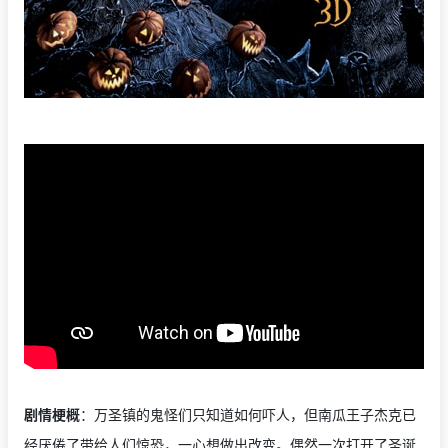
剧情梗概
：万圣镇的鬼怪们只知道如何吓人，但南瓜王子杰克已
经厌倦了带给人们惊恐，一心想做出改变。偶然一次打开了圣诞