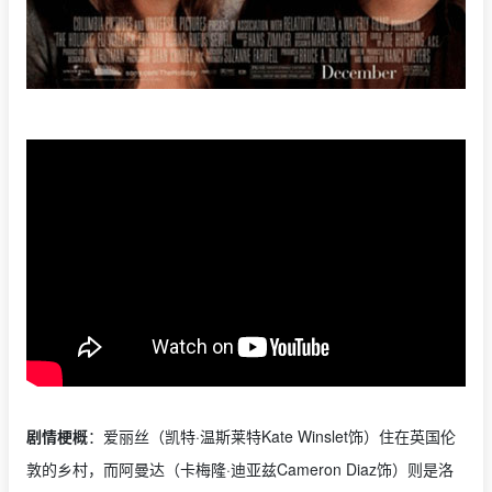
剧情梗概
：爱丽丝（凯特·温斯莱特Kate Winslet饰）住在英国伦
敦的乡村，而阿曼达（卡梅隆·迪亚兹Cameron Diaz饰）则是洛