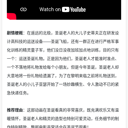
剧情梗概
：在遥远的北极，圣诞老人的大儿子史蒂夫正在研发设
计高科技的运送设备——圣诞飞船，还有一群正在进行严格军事
化训练的精灵童子军，他们没日没夜加班加点地训练，目的只有
一个：运送圣诞礼物。正是因为他们，圣诞老人才能准时准点、
一个不落地将礼物发给每个小朋友。但是今年圣诞，圣诞老人却
大意地将一份礼物给遗漏了，为了在黎明来临之前将礼物送到，
圣诞老人的小儿子亚瑟开始了一场妙趣横生、令人激动不已的紧
急快递任务。
推荐理由
：这部动画在圣诞看真的非常喜庆，既充满欢乐又有温
暖情怀，圣诞老人和精灵的造型也特别可爱灵动，任务细节的制
作特别精致，整部电影非常适合在圣诞节观看！