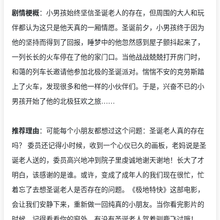
剧情梗概
：小男孩始终坚信圣诞老人的存在，但周围的大人和玩
伴都认为这只是他天真的一厢情愿。圣诞前夕，小男孩终于因为
他的坚持而得到了回报，睡梦中的他忽然感到屋子颤抖起来了，
一列长长的火车停在了他的家门口。当他战战兢兢打开房门时，
和蔼的列车长邀请他参加北极的圣诞派对。惴惴不安的克劳斯踏
上了火车，发现很多和他一样的小伙伴们。于是，兴奋不已的小
男孩开始了他的北极狂欢之旅……
推荐理由
：可能每个小朋友都想过这个问题：圣诞老人真的存在
吗？ 委员还记得小时候，收到一个心仪已久的画板，老妈说是圣
诞老人送的，委员高兴地冲到院子里虔诚地谢天谢地！长大了才
明白，该感谢的是谁。或许，变成了成年人的我们现在很忙，忙
着忘了去想圣诞老人是否存在的问题。《极地特快》这部电影，
会让我们安静下来，重新做一回纯真的小朋友。当你看完影片的
时候，记得看看你的窗外，有没有圣诞老人驾着驯鹿飞过哦！