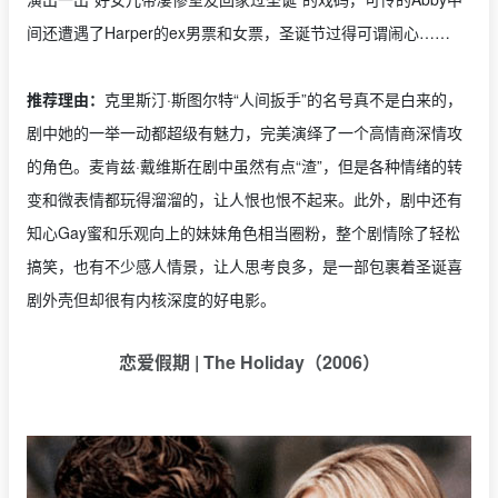
间还遭遇了Harper的ex男票和女票，圣诞节过得可谓闹心……
推荐理由：
克里斯汀·斯图尔特“人间扳手”的名号真不是白来的，
剧中她的一举一动都超级有魅力，完美演绎了一个高情商深情攻
的角色。麦肯兹·戴维斯在剧中虽然有点“渣”，但是各种情绪的转
变和微表情都玩得溜溜的，让人恨也恨不起来。此外，剧中还有
知心Gay蜜和乐观向上的妹妹角色相当圈粉，整个剧情除了轻松
搞笑，也有不少感人情景，让人思考良多，是一部包裹着圣诞喜
剧外壳但却很有内核深度的好电影。
恋爱假期 | The Holiday（2006）