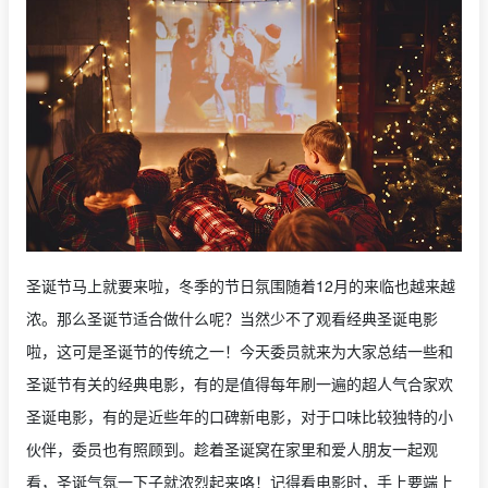
圣诞节马上就要来啦，冬季的节日氛围随着12月的来临也越来越
浓。那么圣诞节适合做什么呢？当然少不了观看经典圣诞电影
啦，这可是圣诞节的传统之一！今天委员就来为大家总结一些和
圣诞节有关的经典电影，有的是值得每年刷一遍的超人气合家欢
圣诞电影，有的是近些年的口碑新电影，对于口味比较独特的小
伙伴，委员也有照顾到。趁着圣诞窝在家里和爱人朋友一起观
看，圣诞气氛一下子就浓烈起来咯！记得看电影时，手上要端上