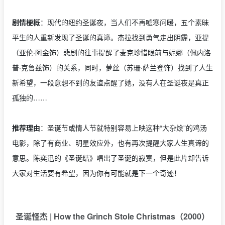
剧情梗概
：现代的纽约圣诞夜，当人们不再嘘寒问暖，五个素昧
平生的人重新发现了圣诞的真谛。杰拉找到勇气走出阴霾，亚提
（亚伦·阿金饰）悲剧的往事提醒了麦克珍惜眼前与妮娜（佩内洛
普·克鲁兹饰）的关系，同时，萝丝（苏珊·萨兰登饰）找到了人生
新希望，一段意想不到的友谊点醒了她，没有人在圣诞夜是真正
孤独的……
推荐理由
：圣诞节或情人节就特别容易上映这种“大杂烩”的鸡汤
电影，除了有商业、明星效应外，也有再次提醒大家人生真谛的
意思。陈奕迅的《圣诞结》唱出了圣诞的寂寞，但是此片却告诉
大家对生活要有希望，因为你有可能就是下一个奇迹！
圣诞怪杰 | How the Grinch Stole Christmas（2000）