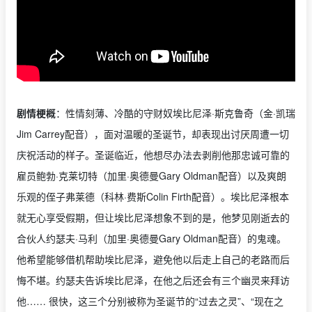
剧情梗概
：性情刻薄、冷酷的守财奴埃比尼泽·斯克鲁奇（金·凯瑞
Jim Carrey配音），面对温暖的圣诞节，却表现出讨厌周遭一切
庆祝活动的样子。圣诞临近，他想尽办法去剥削他那忠诚可靠的
雇员鲍勃·克莱切特（加里·奥德曼Gary Oldman配音）以及爽朗
乐观的侄子弗莱德（科林·费斯Colin Firth配音）。埃比尼泽根本
就无心享受假期，但让埃比尼泽想象不到的是，他梦见刚逝去的
合伙人约瑟夫·马利（加里·奥德曼Gary Oldman配音）的鬼魂。
他希望能够借机帮助埃比尼泽，避免他以后走上自己的老路而后
悔不堪。约瑟夫告诉埃比尼泽，在他之后还会有三个幽灵来拜访
他…… 很快，这三个分别被称为圣诞节的“过去之灵”、“现在之