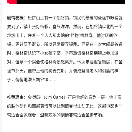
剧情梗概
：松饼山上有一个胡谷镇，镇民们最爱的圣诞节眼看就
要到了，镇上张灯结彩，喜气洋洋。然而，在胡谷镇以北的一个
垃圾山上，住着一个人人都害怕的“怪物”格林奇。他讨厌胡谷
镇，更讨厌圣诞节，所以经常捉弄镇民。但是在一次大闹胡谷镇
时，格林奇认识了小女孩辛蒂。辛蒂邀请格林奇到镇上参加派
对，但是一个误会使格林奇愤怒离开。他决定要报复镇民，在圣
诞节那天，他带上他的狗麦克斯，乔装成圣诞老人和驯鹿的样
子，悄悄地潜入胡谷镇……
推荐理由
：金·凯瑞（Jim Carre）可是曾经的喜剧一哥，他丰富
的肢体动作和面部表情可以让剧情变得生动无比。这部电影也非
常适合全家观看，温馨欢乐的剧情非常适合圣诞节哟。