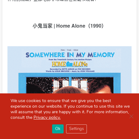
小鬼当家 | Home Alone（1990）
We use cookies to ensure that we give you the best
experience on our website. If you continue to use this site we
will assume that you are happy with it. For more information,
Clo
consult the
Privacy policy.
×
Red Scarf
打开APP
Ok
Settings
你必备的英国指南