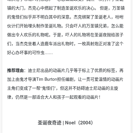
镇的大门，杰克心中燃起了制造圣诞欢乐的决心。 但是，万圣镇
的鬼怪们似乎并不明白其中的深意。杰克绑架了圣诞老人，吩咐
伙计们开始埋头制作圣诞礼物。只会吓人的万圣镇兄弟，怎么能
做出令人欢乐的礼物呢。于是，吓人的礼物将在圣诞夜抛给孩子
们，当杰克坐着人造鹿车派出礼物时，一枚高射炮正对准了这个
好心办坏事的可怜虫……
推荐理由
：迪士尼出品的动画片几乎等于标上了优质的标签，再
加上由鬼才导演Tim Burton担任编剧，让一贯可爱温情的动画片
主角们变成了一帮“鬼怪们”，但这并不妨碍迪士尼动画的主旋
律，仍然是一部适合大人和孩子一起观看的动画片！
圣诞夜奇迹 | Noel（2004）