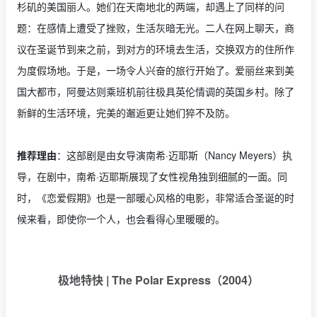
杉矶的美国丽人。她们在天南地北的两端，却遇上了同样的问
题：在感情上遭受了挫败，生活灰暗无光。二人在网上聊天，商
议在圣诞节到来之前，到对方的环境去生活，交换双方的住所作
为度假场地。于是，一场令人兴奋的旅行开始了。爱丽丝来到美
国大都市，阿曼达则乘班机前往极具英伦情调的英国乡村。除了
新鲜的生活环境，完美的邂逅更让她们猝不及防。
推荐理由
：这部剧是由女导演南希·迈耶斯（Nancy Meyers）执
导，在剧中，南希·迈耶斯展现了女性视角独到细腻的一面。同
时，《恋爱假期》也是一部暖心风格的电影，非常适合圣诞的时
候来看，即使你一个人，也会看得心里暖暖的。
极地特快 | The Polar Express（2004）