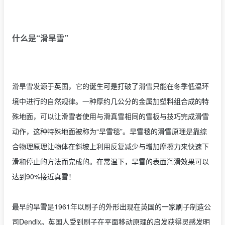
什么是“滑旱雪”
滑旱雪发源于英国，它的诞生可是打破了滑雪只能在冬季低温环
境中进行的自然规律。一种厚约几公分的金属加塑料组合成的特
殊地面，可以让滑雪者使用与滑真雪相同的雪板与技巧完成滑雪
动作，这种特殊地面被称为“旱雪毯”。旱雪毯的滑雪原理是靠综
合物理原理让物体在斜坡上利用反复减少与增加摩擦力来快速下
滑和停止的方法而完成的。在常温下，旱雪的表面润滑效果可以
达到90%接近真雪！
最早的旱雪是1961年以刷子的外形出现在英国的一家刷子制造公
司Dendix。英国人受到刷子在平面移动原理的启发获得灵感发明