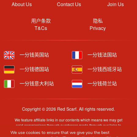
About Us
Contact Us
Join Us
用户条款
隐私
T&Cs
Privacy
一分钱英国站
一分钱法国站
一分钱德国站
一分钱西班牙站
一分钱意大利站
一分钱荷兰站
Copyright © 2026 Red Scarf. All rights reserved.
We feature affiliate links in our contents which means we may get
paid commissions through purchases made through our links to
retailer sites.
We use cookies to ensure that we give you the best
Content is provided by users, brands or merchants. Some