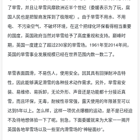
了旱雪，并且让旱雪风靡欧洲近半个世纪（委媛表示为了玩，腐
国人民也是把智商发挥到了极限呢）。由于旱雪不用水、不用
电、 不污染空气、不破坏环境，在这个把绿化环保看得相当重要
的国度，英国政府当然对旱雪给予了高度重视和支持。巅峰时
期，英国一度建立了超过230家的旱雪场。1961年至2014年间，
英国的旱雪事业发展规模已经在世界范围内数一数二了。
旱雪表面圆滑，不易伤人，使用安全。因其具有回弹耐冲击特
性，因此能够满足滑雪的各种技术动作需求。另外，旱雪易安
装、易维修、易拆卸，无论外形、声音还是功能都十分接近真
雪，而且环保，无毒，耐候性非常强，露天使用的年限甚至可以
达到5年以上。怎么样，这样一项优点爆棚的运动，是不是已经迫
不及待地想体验一下了呢。别急，下面委媛就来为大家一一揭开
英国各地旱雪场以及一些室内滑雪场的“神秘面纱”。