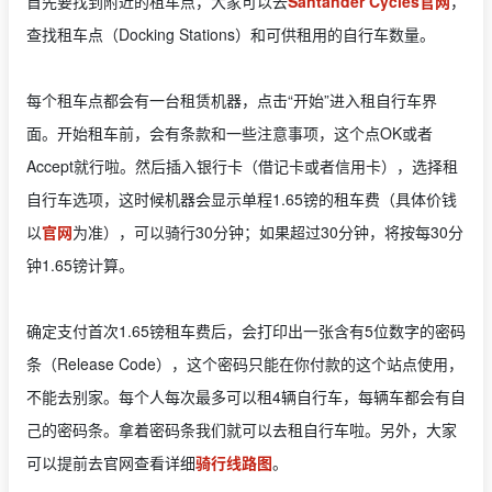
首先要找到附近的租车点，大家可以去
Santander Cycles官网
，
查找租车点（Docking Stations）和可供租用的自行车数量。
每个租车点都会有一台租赁机器，点击“开始”进入租自行车界
面。开始租车前，会有条款和一些注意事项，这个点OK或者
Accept就行啦。然后插入银行卡（借记卡或者信用卡），选择租
自行车选项，这时候机器会显示单程1.65镑的租车费（具体价钱
以
官网
为准），可以骑行30分钟；如果超过30分钟，将按每30分
钟1.65镑计算。
确定支付首次1.65镑租车费后，会打印出一张含有5位数字的密码
条（Release Code），这个密码只能在你付款的这个站点使用，
不能去别家。每个人每次最多可以租4辆自行车，每辆车都会有自
己的密码条。拿着密码条我们就可以去租自行车啦。另外，大家
可以提前去官网查看详细
骑行线路图
。