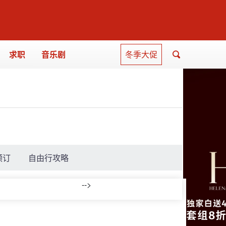
求职
音乐剧
冬季大促
预订
自由行攻略
-->