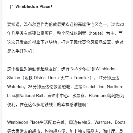
目：
Wimbledon Place
！
要知道，温布尔登作为伦敦最受欢迎的高端住宅区之一，过去20
年几乎没有新建公寓项目，整个区域以别墅（house）为主，而
这次开发商难得拿下这块地，打造了现代英伦风精品公寓，绝对
是入手好时机！
这个楼盘对通勤党超级友好！步行 6~8 分钟即到Wimbledon
Station（地铁 District Line + 火车 + Tramlink），17分钟直达
Waterloo，26分钟直达伦敦金融城，连接District Line, Northern
Line和National Rail，直达市中心、水晶宫、Richmond等地极为
便利，住在这么多地铁线上的幸福感谁懂啊！
Wimbledon Place
生活配套完善，周边有
M&S
、
Waitrose
、
Boots
等大家常去的超市，购物超方便，加上独立精品店、咖啡厅、剧