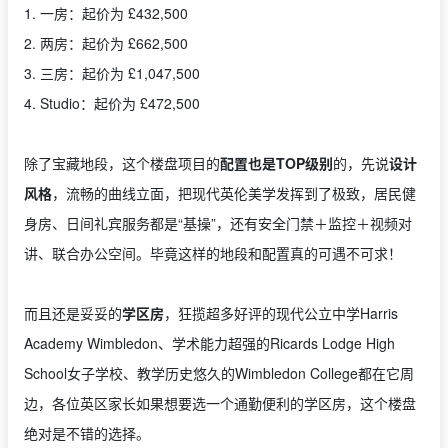
1. 一房：起价为 £432,500
2. 两房：起价为 £662,500
3. 三房：起价为 £1,047,500
4. Studio：起价为 £472,500
除了宝藏地段，这个楼盘项目的
配置也是TOP级别
的，先说
设计
风格
，流畅的曲线立面，把现代英伦美学发挥到了极致，居民健
身房、日间礼宾服务都是“基操”，还有安全门禁＋监控＋视频对
讲、联合办公空间。毕竟这样的地段和配置真的可遇不可求！
而且还是妥妥的
学区房
，狂揽超多好评的现代公立中学Harris
Academy Wimbledon、学术能力超强的Ricards Lodge High
School女子学校、教学历史悠久的Wimbledon College都在它周
边，各位英区家长如果想要选一个通勤便利的学区房，这个楼盘
绝对是不错的选择。