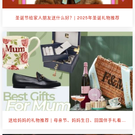
圣诞节给家人朋友送什么好？| 2025年圣诞礼物推荐
送给妈妈的礼物推荐 | 母亲节、妈妈生日、回国伴手礼看这篇就够了