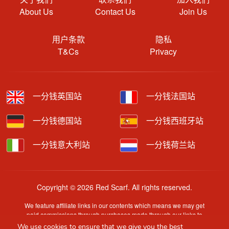
About Us
Contact Us
Join Us
用户条款
隐私
T&Cs
Privacy
一分钱英国站
一分钱法国站
一分钱德国站
一分钱西班牙站
一分钱意大利站
一分钱荷兰站
Copyright © 2026 Red Scarf. All rights reserved.
We feature affiliate links in our contents which means we may get
paid commissions through purchases made through our links to
retailer sites.
We use cookies to ensure that we give you the best