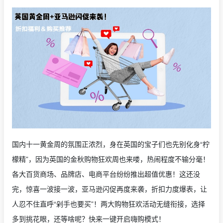
国内十一黄金周的氛围正浓烈，身在英国的宝子们也先别化身“柠
檬精”，因为英国的金秋购物狂欢周也来喽，热闹程度不输分毫！
各大百货商场、品牌店、电商平台纷纷推出超值优惠！这还没
完，惊喜一波接一波，亚马逊闪促再度来袭，折扣力度爆表，让
人忍不住直呼“剁手也要买”！两大购物狂欢活动无缝衔接，选择
多到挑花眼，还等啥呢？快来一键开启嗨购模式！