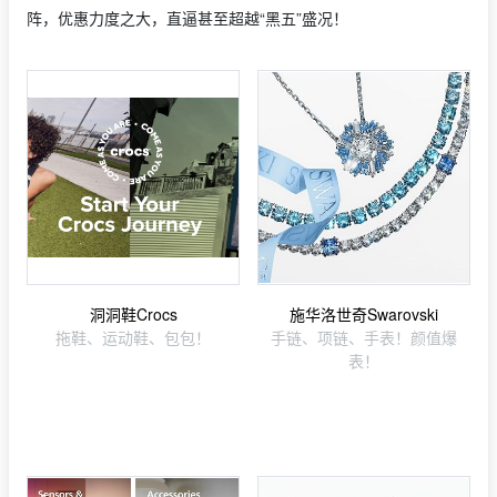
阵，优惠力度之大，直逼甚至超越“黑五”盛况！
洞洞鞋Crocs
施华洛世奇Swarovski
拖鞋、运动鞋、包包！
手链、项链、手表！颜值爆
表！