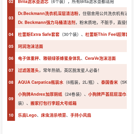
02
Brita滤水壶滤芯
（6个装），所有Brita滤水壶都适用
Dr.Beckmann洗衣机深层清洁粉
，住宿舍用公共洗衣机有洁癖
03
Dr. Beckmann强力马桶清洁剂
，粉末质地，不脏手，直接倒进
04
杜蕾斯Extra Safe套套
（30个装）、
杜蕾斯Thin Feel超薄套套
05
珂润泡沫洁面
06
电子体重秤
、
雅顿绿茶蜂蜜身体乳
、
CeraVe泡沫洁面
07
过滤莲蓬头
，常年热销，英区脱发星人必备！
08
AQUA Carpatica瓶装水
（6瓶装，2L/瓶）、
泰国香米
（5KG
小狗牌Andrex加厚厕纸
（24卷装）、
小狗牌芦荟屁屁湿巾
、
K
09
装）、
搬家打包行李超大号纸箱
10
乐高Lego
、
床虫消杀喷雾
、
手持小风扇