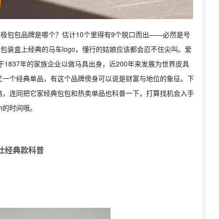
终极包包品牌是哪个？估计10个里得有9个脱口而出——必然是号
包装盒上经典的马车logo，懂行的姑娘应该都会忍不住尖叫。爱
立于1837年的家族企业以做马具出身，近200年来发展为世界皮具
又一个经典单品，有这个品牌傍身可以说是财富与地位的象征。下
略，连同把它家经典包包和热卖单品也科普一下，打算找机会入手
ch的时间哦。
仕经典款科普