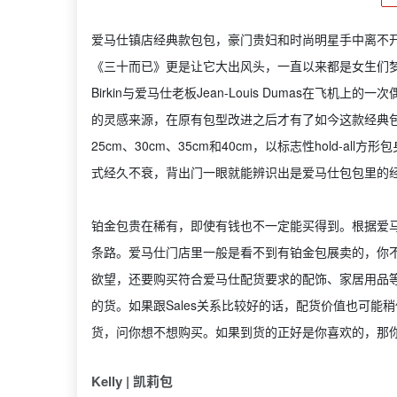
爱马仕镇店经典款包包，豪门贵妇和时尚明星手中离不开的
《三十而已》更是让它大出风头，一直以来都是女生们梦寐
Birkin与爱马仕老板Jean-Louis Dumas在飞
的灵感来源，在原有包型改进之后才有了如今这款经典包包，
25cm、30cm、35cm和40cm，以标志性hold-
式经久不衰，背出门一眼就能辨识出是爱马仕包包里的
铂金包贵在稀有，即使有钱也不一定能买得到。根据爱马
条路。爱马仕门店里一般是看不到有铂金包展卖的，你不
欲望，还要购买符合爱马仕配货要求的配饰、家居用品等单
的货。如果跟Sales关系比较好的话，配货价值也可能稍
货，问你想不想购买。如果到货的正好是你喜欢的，那你
Kelly | 凯莉包