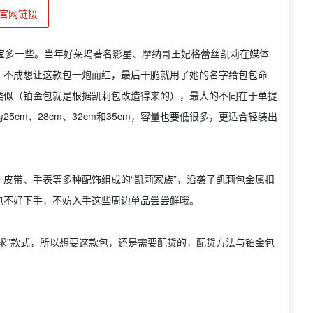
官网链接
的宝宝多一些。当年好莱坞著名影星、摩纳哥王妃格蕾丝凯莉在媒体
，不成想让这款包一炮而红，最后干脆就用了她的名字给包包命
类似（铂金包就是根据凯莉包改造得来的），最大的不同在于单提
cm、28cm、32cm和35cm，容量也要低很多，更适合轻装出
皮带、手表等多种配饰组成的“凯莉家族”，沿袭了凯莉包金属扣
包不好下手，不妨入手这些周边单品尝尝鲜哦。
求”款式，所以想要这款包，还是需要配货的，配货方法与铂金包