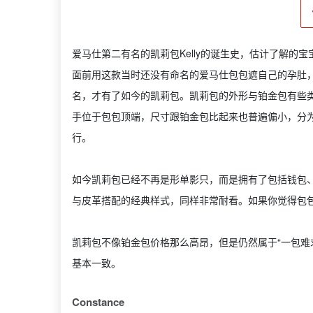
爱马仕第二有名的凯莉包Kelly的诞生史，估计了解
面前用这款当时还没有命名的爱马仕包包遮自己的孕肚
名，才有了如今的凯莉包。凯莉包的外形与铂金包有些
手位于包包顶端，尺寸跟铂金包比起来也普遍偏小，分为25
行。
如今凯莉包已经不再是形单影只，而是拥有了包括钱包、
与皮革搭配的经典样式，同样非常耐看。如果你觉得包
凯莉包不像铂金包价格那么高昂，但是仍然属于“一包难
基本一致。
Constance