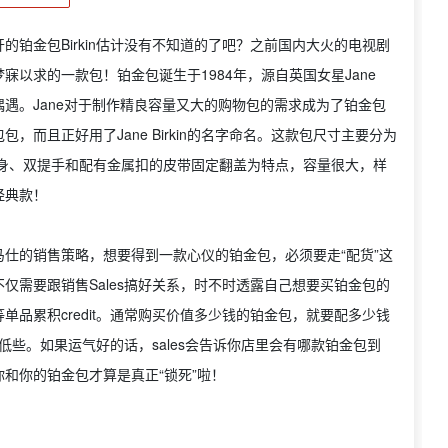
铂金包Birkin估计没有不知道的了吧？之前国内大火的电视剧
以求的一款包！铂金包诞生于1984年，源自英国女星Jane
机上的一次偶遇。Jane对于制作精良容量又大的购物包的需求成为了铂金包
而且正好用了Jane Birkin的名字命名。这款包尺寸主要分为
all方形包身、双提手和配有金属扣的皮带固定翻盖为特点，容量很大，样
经典款！
仕的销售策略，想要得到一款心仪的铂金包，必须要走“配货”这
仅需要跟销售Sales搞好关系，时不时透露自己想要买铂金包的
品累积credit。通常购买价值多少钱的铂金包，就要配多少钱
低些。如果运气好的话，sales会告诉你店里会有哪款铂金包到
和你的铂金包才算是真正“锁死”啦！