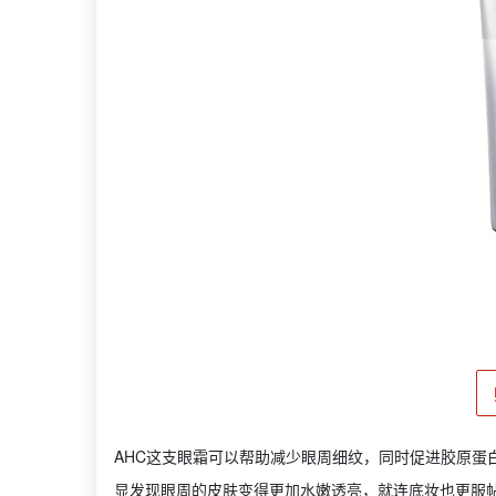
AHC这支眼霜可以帮助减少眼周细纹，同时促进胶原蛋
显发现眼周的皮肤变得更加水嫩透亮，就连底妆也更服