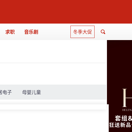
求职
音乐剧
冬季大促
居电子
母婴儿童