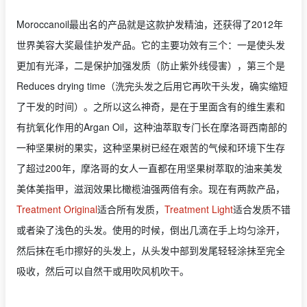
Moroccanoil最出名的产品就是这款护发精油，还获得了2012年
世界美容大奖最佳护发产品。它的主要功效有三个：一是使头发
更加有光泽，二是保护加强发质（防止紫外线侵害），第三个是
Reduces drying time（洗完头发之后用它再吹干头发，确实缩短
了干发的时间）。之所以这么神奇，是在于里面含有的维生素和
有抗氧化作用的Argan Oil，这种油萃取专门长在摩洛哥西南部的
一种坚果树的果实，这种坚果树已经在艰苦的气候和环境下生存
了超过200年，摩洛哥的女人一直都在用坚果树萃取的油来美发
美体美指甲，滋润效果比橄榄油强两倍有余。现在有两款产品，
Treatment Original
适合所有发质，
Treatment Light
适合发质不错
或者染了浅色的头发。使用的时候，倒出几滴在手上均匀涂开，
然后抹在毛巾擦好的头发上，从头发中部到发尾轻轻涂抹至完全
吸收，然后可以自然干或用吹风机吹干。