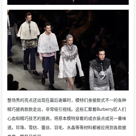
整场秀的亮点还出现在最后谢幕时，模特们身披款式不一的各种
精巧披肩款款走出，非常吸引视线。这些汇聚着Burberry匠人们
心血和精巧技艺的披肩，将原本模特穿着的成衣装点成另一番味
道。珍珠、雪纺、蕾丝、羽毛、水晶等等材料都被应用到各款披