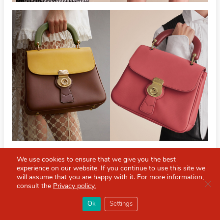
We use cookies to ensure that we give you the best
experience on our website. If you continue to use this site we
will assume that you are happy with it. For more information,
Clo
consult the
Privacy policy.
×
Red Scarf
打开APP
Ok
Settings
你必备的英国指南