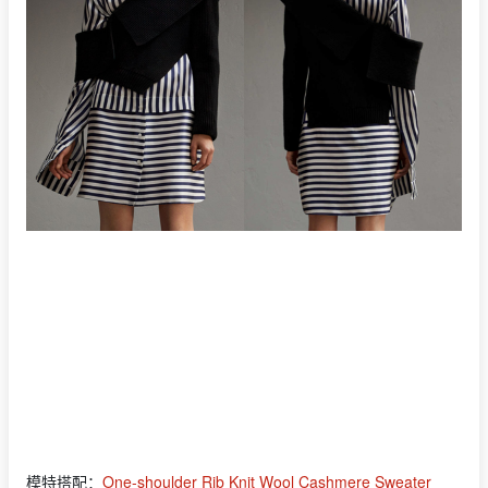
模特搭配：
One-shoulder Rib Knit Wool Cashmere Sweater