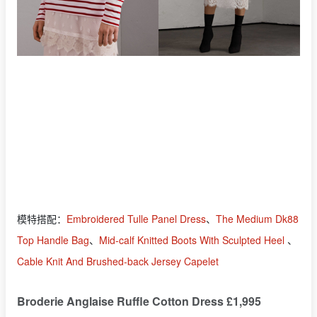
模特搭配：
Embroidered Tulle Panel Dress
、
The Medium Dk88
Top Handle Bag
、
Mid-calf Knitted Boots With Sculpted Heel
、
Cable Knit And Brushed-back Jersey Capelet
Broderie Anglaise Ruffle Cotton Dress £1,995