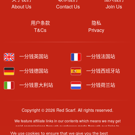
About Us
Contact Us
Join Us
用户条款
隐私
T&Cs
Privacy
一分钱英国站
一分钱法国站
一分钱德国站
一分钱西班牙站
一分钱意大利站
一分钱荷兰站
Copyright © 2026 Red Scarf. All rights reserved.
We feature affiliate links in our contents which means we may get
paid commissions through purchases made through our links to
retailer sites.
We use cookies to ensure that we give you the best