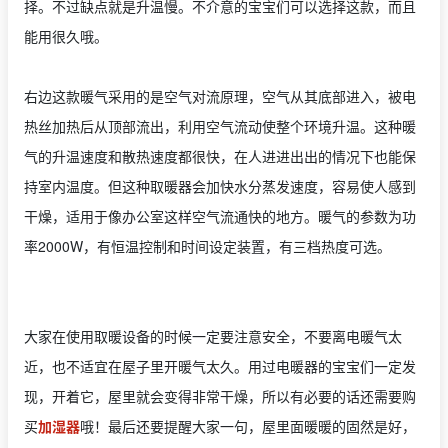
择。不过缺点就是升温慢。不介意的宝宝们可以选择这款，而且
能用很久哦。
右边这款暖气采用的是空气对流原理，空气从其底部进入，被电
热丝加热后从顶部流出，利用空气流动使整个环境升温。这种暖
气的升温速度和散热速度都很快，在人进进出出的情况下也能保
持室内温度。但这种取暖器会加快水分蒸发速度，容易使人感到
干燥，适用于像办公室这样空气流通快的地方。暖气的参数为功
率2000W，有恒温控制和时间设定装置，有三档热度可选。
大家在使用取暖设备的时候一定要注意安全，不要离电暖气太
近，也不适宜在屋子里开暖气太久。用过电暖器的宝宝们一定发
现，开着它，屋里就会变得非常干燥，所以有必要的话还需要购
买
加湿器
哦！最后还要提醒大家一句，屋里面暖暖的固然是好，